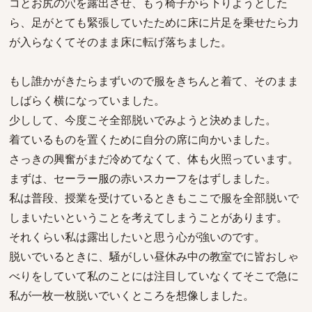
コとお尻の穴を露出させ、もう椅子から下りようとした
ら、足がとても緊張していたために床に片足を乗せたら力
が入らなくてそのまま床に転げ落ちました。
もし誰かがきたらまずいので服をきちんと着て、そのまま
しばらく横になっていました。
少しして、今度こそ全部脱いでみようと決めました。
着ているものを置くために自分の席に向かいました。
さっきの興奮がまだ冷めてなくて、体も火照っています。
まずは、セーラー服の赤いスカーフをはずしました。
私は普段、授業を受けているときもここで服を全部脱いで
しまいたいということを考えてしまうことがあります。
それくらい私は露出したいと思う心が強いのです。
脱いでいるときに、騒がしい昼休み中の教室でに皆おしゃ
べりをしていて私のことには注目していなくてそこで急に
私が一枚一枚脱いでいくところを想像しました。