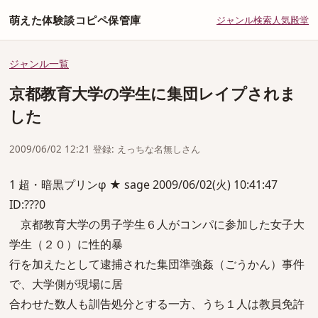
萌えた体験談コピペ保管庫
ジャンル
検索
人気
殿堂
ジャンル一覧
京都教育大学の学生に集団レイプされま
した
2009/06/02 12:21 登録: えっちな名無しさん
1 超・暗黒プリンφ ★ sage 2009/06/02(火) 10:41:47
ID:???0
京都教育大学の男子学生６人がコンパに参加した女子大
学生（２０）に性的暴
行を加えたとして逮捕された集団準強姦（ごうかん）事件
で、大学側が現場に居
合わせた数人も訓告処分とする一方、うち１人は教員免許