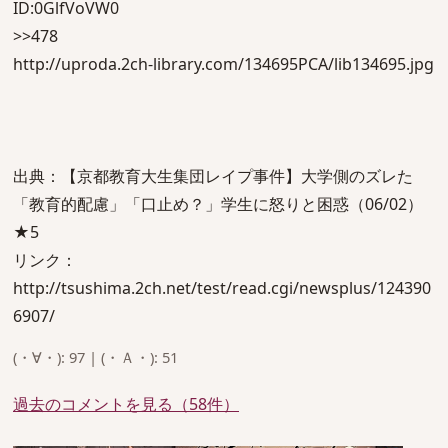
ID:0GlfVoVW0
>>478
http://uproda.2ch-library.com/134695PCA/lib134695.jpg
出典：【京都教育大生集団レイプ事件】大学側のズレた
「教育的配慮」「口止め？」学生に怒りと困惑（06/02）
★5
リンク：
http://tsushima.2ch.net/test/read.cgi/newsplus/124390
6907/
(・∀・): 97 | (・Ａ・): 51
過去のコメントを見る（58件）