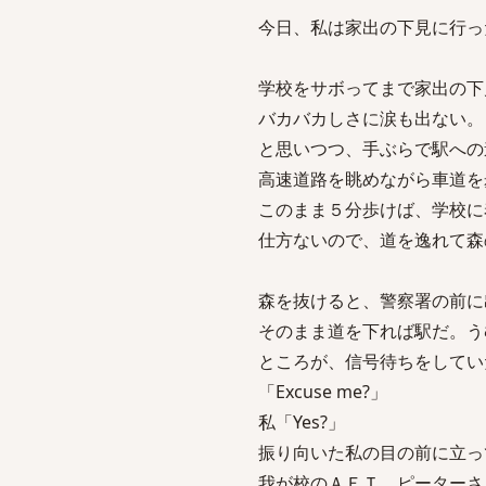
今日、私は家出の下見に行っ
学校をサボってまで家出の下
バカバカしさに涙も出ない。
と思いつつ、手ぶらで駅への
高速道路を眺めながら車道を
このまま５分歩けば、学校に
仕方ないので、道を逸れて森
森を抜けると、警察署の前に
そのまま道を下れば駅だ。う
ところが、信号待ちをしてい
「Excuse me?」
私「Yes?」
振り向いた私の目の前に立っ
我が校のＡＥＴ、ピーターさ