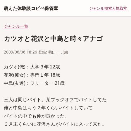
萌えた体験談コピペ保管庫
ジャンル
検索
人気
殿堂
ジャンル一覧
カツオと花沢と中島と時々アナゴ
2009/06/06 18:26 登録: 萌(｡･_･｡)絵
カツオ(俺)：大学３年 22歳
花沢(彼女)：専門１年 18歳
中島(友達)：フリーター 21歳
三人は同じバイト。某ブックオフでバイトしてた
俺と中島はもう２年くらいバイトしていて
バイトの中でも仲が良かった。
３月末くらいに花沢さんがバイトに入って来た。