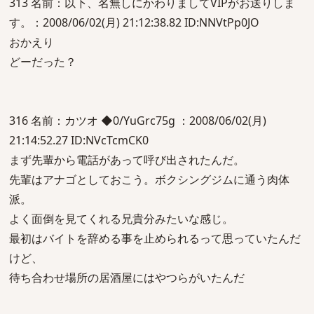
313 名前：以下、名無しにかわりましてVIPがお送りしま
す。：2008/06/02(月) 21:12:38.82 ID:NNVtPp0JO
おかえり
どーだった？
316 名前：カツオ ◆0/YuGrc75g ：2008/06/02(月)
21:14:52.27 ID:NVcTcmCK0
まず先輩から電話があって呼び出されたんだ。
先輩はアナゴとしておこう。ボクシングジムに通う肉体
派。
よく面倒を見てくれる兄貴分みたいな感じ。
最初はバイトを辞める事を止められるって思っていたんだ
けど、
待ち合わせ場所の居酒屋にはやつらがいたんだ