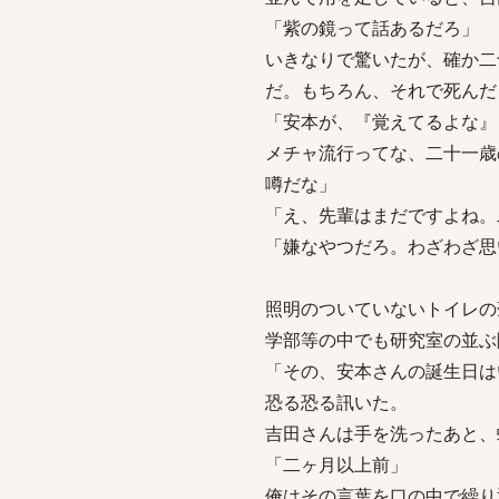
「紫の鏡って話あるだろ」
いきなりで驚いたが、確か二
だ。もちろん、それで死んだ
「安本が、『覚えてるよな』
メチャ流行ってな、二十一歳
噂だな」
「え、先輩はまだですよね。
「嫌なやつだろ。わざわざ思
照明のついていないトイレの
学部等の中でも研究室の並ぶ
「その、安本さんの誕生日は
恐る恐る訊いた。
吉田さんは手を洗ったあと、
「二ヶ月以上前」
俺はその言葉を口の中で繰り