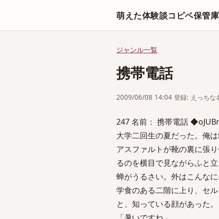
萌えた体験談コピペ保管
ジャンル一覧
携帯電話
2009/06/08 14:04 登録: えっ
247 名前： 携帯電話 ◆oJUBn2VT
大学二回生の夏だった。俺は
アスファルトが靴の裏に張り
るのを横目で見ながらふと立
蝉がうるさい。外はこんなに
学食のある二階に上り、セル
と、知っている顔があった。
「暑いですね」