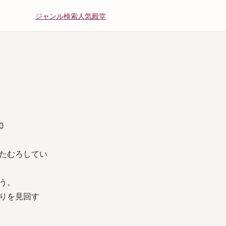
ジャンル
検索
人気
殿堂
0
たむろしてい
う。
りを見回す