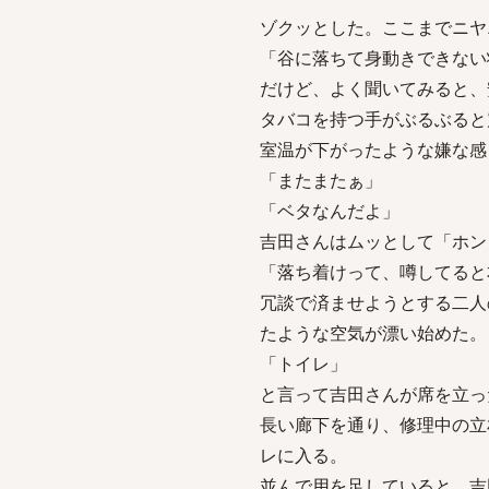
ゾクッとした。ここまでニヤ
「谷に落ちて身動きできない
だけど、よく聞いてみると、
タバコを持つ手がぶるぶると
室温が下がったような嫌な感
「またまたぁ」
「ベタなんだよ」
吉田さんはムッとして「ホン
「落ち着けって、噂してると
冗談で済ませようとする二人
たような空気が漂い始めた。
「トイレ」
と言って吉田さんが席を立っ
長い廊下を通り、修理中の立
レに入る。
並んで用を足していると、吉