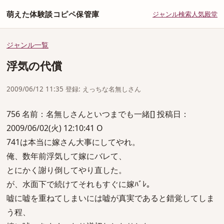
萌えた体験談コピペ保管庫
ジャンル
検索
人気
殿堂
ジャンル一覧
浮気の代償
2009/06/12 11:35 登録: えっちな名無しさん
756 名前：名無しさんといつまでも一緒[] 投稿日：
2009/06/02(火) 12:10:41 O
741は本当に嫁さん大事にしてやれ。
俺、数年前浮気して嫁にバレて、
とにかく謝り倒してやり直した。
が、水面下で続けてそれもすぐに嫁ﾊﾞﾚ。
嘘に嘘を重ねてしまいには嘘が真実であると錯覚してしま
う程、