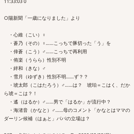
11:33:03 0
○陽新聞「一歳になりました」より
・心維（こい）♀
・蒼乃（その）♀……こっちで豚切った「う」を
・倖蒼（こう）♂……こっちで再利用
・侑楽（うらら）性別不明
・絆和（きな）♂
・雪月（ゆずき）性別不明……ず？？
・琥太郎（こはたろう）♂……は？ 琥珀＝こはく、だか
ら琥＝こは？！
・遙（はるか）♂……男で「はるか」が流行中？
・海渚音（かなと）♂……母のコメント「かなとはママの
ダーリン候補（はぁと」パパの立場は？