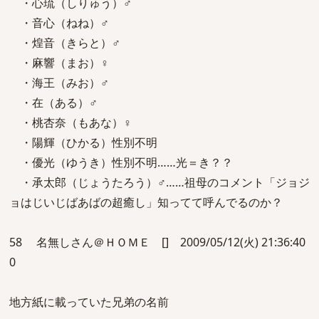
・心琉（しりゅう）♂
・音心（ねね）♂
・煌音（きらと）♂
・麻響（まお）♀
・海王（みお）♂
・在（ある）♂
・桃杏奈（もあな）♀
・陽輝（ひかる）性別不明
・優光（ゆうき）性別不明……光＝き？？
・承太郎（じょうたろう）♂……祖母のコメント「ジョジ
ョはじいじばあばの超癒し」知ってて呼んでるのか？
58 名無しさん＠ＨＯＭＥ [] 2009/05/12(火) 21:36:40
0
地方紙に載っていた兄弟の名前