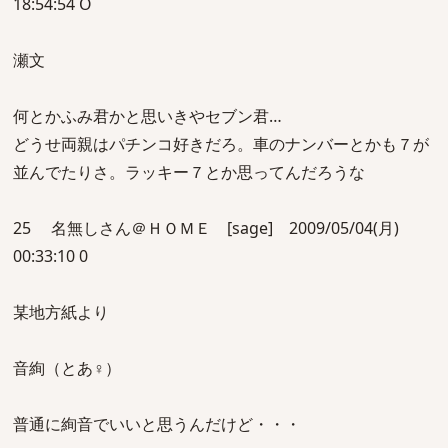
18:54:54 O
瀬文
何とかふみ君かと思いきやセブン君…
どうせ両親はパチンコ好きだろ。車のナンバーとかも７が
並んでたりさ。ラッキー７とか思ってんだろうな
25 名無しさん＠ＨＯＭＥ [sage] 2009/05/04(月)
00:33:10 0
某地方紙より
音絢（とあ♀）
普通に絢音でいいと思うんだけど・・・