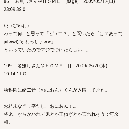
86 名無しさん＠ＨＯＭＥ [sage] 2009/05/17(日)
23:09:38 0
純（ぴゅわ）
わって何…と思って「ピュア？」と聞いたら「は？あって
何wwぴゅわっしょww」
といっていたのでマジでつけたらしい…。
109 名無しさん＠ＨＯＭＥ [] 2009/05/20(水)
10:14:11 O
幼稚園に緒二音（おにおん）くんが入園してきた。
お粗末な当て字だし、おにおんて…
将来、からかわれて鬼とか玉ねぎとか言われそうで可哀
相。