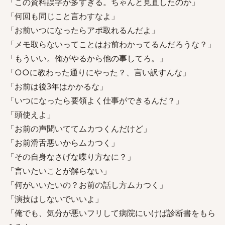
「この資料誤字が多すぎる。ちゃんと見直したのか」
「何回も同じこと言わすなよ」
「お前いつになったらアポ取れるんだよ」
「メモ取らないってことはお前わかってるんだろうな？」
「もういい。俺がやるから他の事してろ。」
「○○に教わった通りにやった？、言い訳すんな」
「お前は後3年はかかるな」
「いつになったら要領よく仕事ができるんだ？」
「頭使えよ」
「お前の声聞いててムカつくんだけど」
「お前滑舌悪いからムカつく」
「その自身なさげな喋り方なに？」
「言いたいことが解らない」
「何がいいたいの？お前の話し方ムカつく」
「演技はしないでいいよ」
「俺でも、気分が悪いフリして病院にいけば診断書をもら