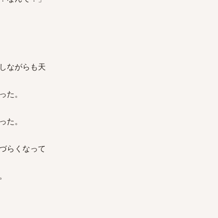
しながらも天
った。
った。
づらくなって
。