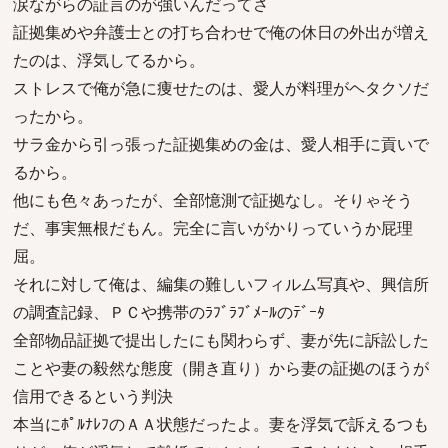
涙ながらの証言のが強いんだってさ
証拠集めや弁護士との打ち合わせで俺の休日の外出が増え
たのは、浮気してるから。
ストレスで俺が急に痩せたのは、愛人が料理がヘタクソだ
ったから。
サラ金から引っ張った証拠集めの金は、愛人相手に貢いで
るから。
他にも色々あったが、全部憶測で証拠なし。そりゃそう
だ、事実無根だもん。完全に言いがかりっていうか屁理
屈。
それに対して俺は、編集の難しいフィルム写真や、興信所
の調査記録、ＰＣや携帯のﾗﾌﾞﾗﾌﾞﾒｰﾙのﾃﾞｰﾀ
全部物品証拠で提出したにも関わらず、妻が先に訴訟した
ことや妻の毅然な態度（開き直り）から妻の証拠のほうが
信用できるという判決
本当にﾎﾟﾙﾅﾚﾌのＡＡ状態だったよ。妻を浮気で訴えるつも