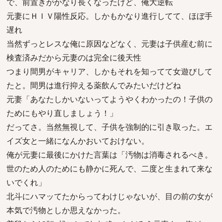
で、前置きがかなり長くなったけど、俺大逆転
元妻にＨＩＶ陽性反応。しかもかなり進行してて、ほぼ手
遅れ
当然ずっとレスな俺に原因などなく、元妻は子供産む前に
検査済みだから元妻のは完全に後天性
つまり間男がキャリア、しかもそれを知ってて女遊びして
たと。間男は進行抑える薬飲んでみたいだけどね
元妻「あなたしかいないってようやくわかったの！子供の
ためにもやり直しましょう！」
だってさ。当然無視して、子供を強制的に引き取った。エ
イズ女と一緒になんかおいておけない。
俺が元妻に最後にかけた言葉は「汚物は消毒されるべき。
世のため人のためにも静かに死んで、二度と生まれて来な
いでくれ」
北斗にハマッてたからってわけじゃないが、目の前の女が
本気で汚物としか思えなかった。