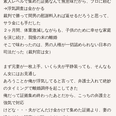
素人レベルで集めた証拠なんて無意味だから、プロに頼む
→浮気調査は金かかる
裁判で勝って間男の慰謝料入れば返せるだろうと思って、
サラ金にも手だした
２ヶ月間、体重激減しながらも、子供のために幸せな家庭
を演じ続け、我慢の末の離婚
そこで味わったのは、男の人権が一切認められない日本の
司法だった（裁判官は女）
まず元妻が一枚上手。いくら夫が平静装っても、そんなも
ん女にはお見通し
あろうことか俺が浮気してると言って、弁護士入れて絶妙
のタイミングで離婚調停を起こしてきた
俺だって証拠集め終わったあとだから、こっちの弁護士と
強気で対応
けどな・・・夫がどんだけ金かけて集めた証拠より、妻の