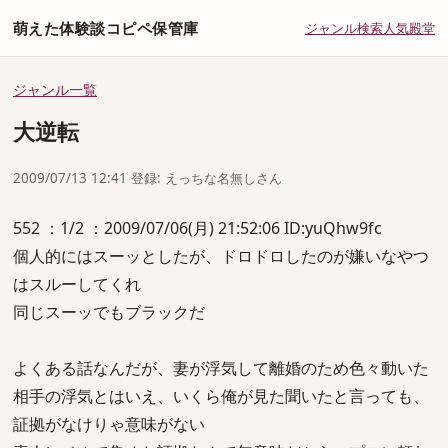
萌えた体験談コピペ保管庫
ジャンル
検索
人気
殿堂
ジャンル一覧
大逆転
2009/07/13 12:41 登録: えっちな名無しさん
552 ：1/2 ：2009/07/06(月) 21:52:06 ID:yuQhw9fc
個人的にはスーッとしたが、ドロドロしたのが嫌いなやつ
はスルーしてくれ
同じスーッでもブラックだ
よくある話なんだが、妻が浮気して離婚のため色々動いた
相手の浮気とはいえ、いくら俺が見た聞いたと言っても、
証拠がなけりゃ意味がない