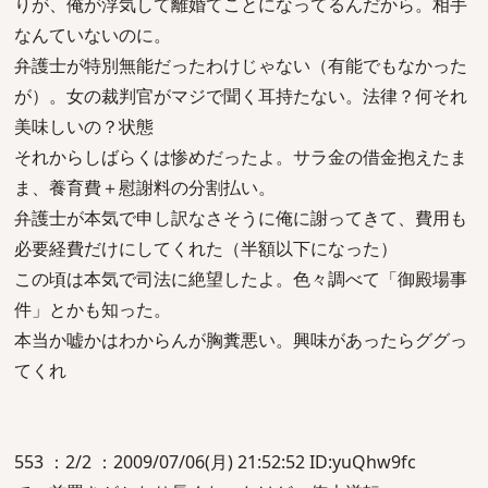
りが、俺が浮気して離婚てことになってるんだから。相手
なんていないのに。
弁護士が特別無能だったわけじゃない（有能でもなかった
が）。女の裁判官がマジで聞く耳持たない。法律？何それ
美味しいの？状態
それからしばらくは惨めだったよ。サラ金の借金抱えたま
ま、養育費＋慰謝料の分割払い。
弁護士が本気で申し訳なさそうに俺に謝ってきて、費用も
必要経費だけにしてくれた（半額以下になった）
この頃は本気で司法に絶望したよ。色々調べて「御殿場事
件」とかも知った。
本当か嘘かはわからんが胸糞悪い。興味があったらググっ
てくれ
553 ：2/2 ：2009/07/06(月) 21:52:52 ID:yuQhw9fc