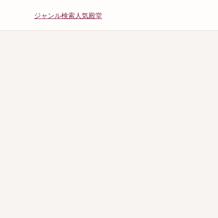
ジャンル
検索
人気
殿堂