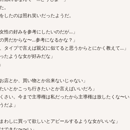
た。
をしたのは照れ笑いだったようだ。
女性の好みを参考にしたいのだが…」
の男だからな〜…参考になるかな？」
、タイプで言えば親父に似てると思うからとにかく教えて…」
ったような女が好みだな」
」
お店とか、買い物とか出来ないじゃない」
たいとかこっち行きたいとか言えばいいだろ」
くさい。今まで主導権は私だったから主導権は放したくな〜い
うだよ」
まわしに買って欲しいとアピールするような女がいいな」
はできな〜〜い」