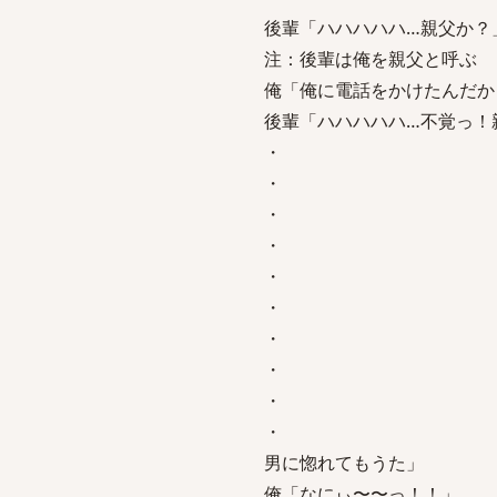
後輩「ハハハハハ…親父か？
注：後輩は俺を親父と呼ぶ
俺「俺に電話をかけたんだか
後輩「ハハハハハ…不覚っ！
・
・
・
・
・
・
・
・
・
・
男に惚れてもうた」
俺「なにぃ〜〜っ！！」