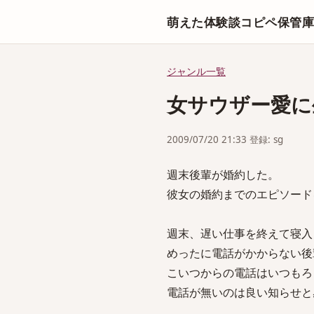
萌えた体験談コピペ保管
ジャンル一覧
女サウザー愛に
2009/07/20 21:33 登録: sg
週末後輩が婚約した。
彼女の婚約までのエピソード
週末、遅い仕事を終えて寝入
めったに電話がかからない後
こいつからの電話はいつもろ
電話が無いのは良い知らせと