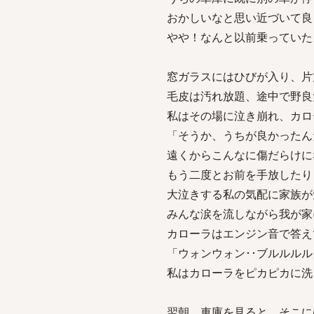
おかしいなと思い近づいて良
やや！なんと以前乗っていた
窓ガラスにはひびが入り、片
毛皮は汚れ放題、途中で野良
私はその場に泣き崩れ、カロ
「そうか、うちが良かったん
遠くからこんなに傷だらけに
もう二度とお前を手放したり
大泣きする私の気配に家族が
みんな涙を流しながら我が家
カローラはエンジン音で答え
「ウォンウォン･･ブルルルル
私はカローラをピカピカに洗
翌朝、車庫を見ると、そこに