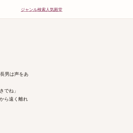
ジャンル
検索
人気
殿堂
た長男は声をあ
きでね」
から遠く離れ