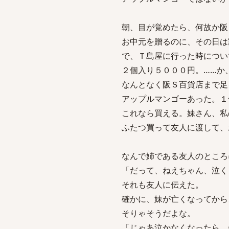
朝、目が覚めたら、何故か阪
お中元を贈るのに、その日は
で、Ｔ島屋に行った時につい
２個入り５０００円。……か
なんとなく阪Ｓ百貨店まで足
アップルマンゴーあった。１
これなら買える。妹さん、私
ふたつ買って友人に渡して、
なんで姉である友人のところ
「だって、ねえちゃん、泣く
それも友人に伝えた。
確かに、妹が亡くなってから
そりゃそうだよな。
「じゃあ泣かなくなったら、