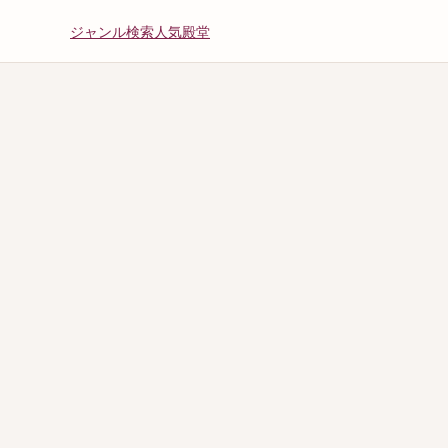
ジャンル
検索
人気
殿堂