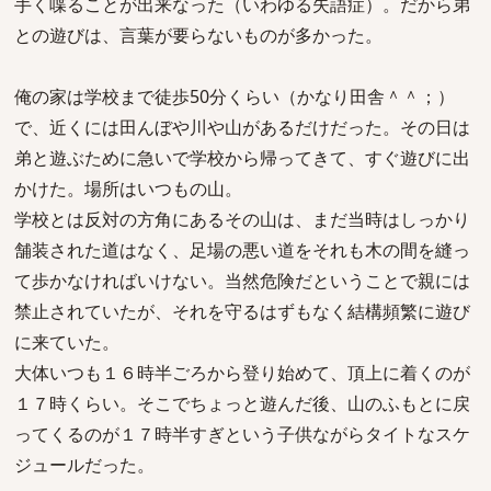
手く喋ることが出来なった（いわゆる失語症）。だから弟
との遊びは、言葉が要らないものが多かった。
俺の家は学校まで徒歩50分くらい（かなり田舎＾＾；）
で、近くには田んぼや川や山があるだけだった。その日は
弟と遊ぶために急いで学校から帰ってきて、すぐ遊びに出
かけた。場所はいつもの山。
学校とは反対の方角にあるその山は、まだ当時はしっかり
舗装された道はなく、足場の悪い道をそれも木の間を縫っ
て歩かなければいけない。当然危険だということで親には
禁止されていたが、それを守るはずもなく結構頻繁に遊び
に来ていた。
大体いつも１６時半ごろから登り始めて、頂上に着くのが
１７時くらい。そこでちょっと遊んだ後、山のふもとに戻
ってくるのが１７時半すぎという子供ながらタイトなスケ
ジュールだった。