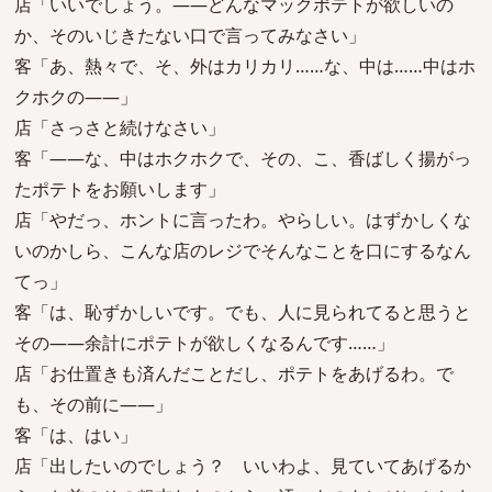
店「いいでしょう。――どんなマックポテトが欲しいの
か、そのいじきたない口で言ってみなさい」
客「あ、熱々で、そ、外はカリカリ……な、中は……中はホ
クホクの――」
店「さっさと続けなさい」
客「――な、中はホクホクで、その、こ、香ばしく揚がっ
たポテトをお願いします」
店「やだっ、ホントに言ったわ。やらしい。はずかしくな
いのかしら、こんな店のレジでそんなことを口にするなん
てっ」
客「は、恥ずかしいです。でも、人に見られてると思うと
その――余計にポテトが欲しくなるんです……」
店「お仕置きも済んだことだし、ポテトをあげるわ。で
も、その前に――」
客「は、はい」
店「出したいのでしょう？ いいわよ、見ていてあげるか