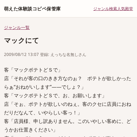
萌えた体験談コピペ保管庫
ジャンル
検索
人気
殿堂
ジャンル一覧
マックにて
2009/08/12 13:07 登録: えっちな名無しさん
客「マックポテトどＳで」
店「それが客の口のきき方なのぉ？ ポテトが欲しかった
らぁ“おねがいします”――でしょ？」
客「マックポテトどＳで、お、お願いします」
店「そぉ、ポテトが欲しいのねぇ。客のクセに店員におね
だりだなんて、いやらしい客っ！」
客「店員様、申し訳ありません。このいやしい客めに、ど
うかお仕置きください」