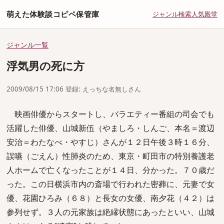
萌えた体験談コピペ保管庫
ジャンル
検索
人気
殿堂
ジャンル一覧
浮気男の死に方
2009/08/15 17:06 登録: えっちな名無しさん
映画俳優からスタートし、バラエティー番組の司会でも
活躍した俳優、山城新伍（やましろ・しんご、本名＝渡辺
安治＝わたなべ・やすじ）さんが１２日午後３時１６分、
誤嚥（ごえん）性肺炎のため、東京・町田市の特別養護老
人ホームで亡くなったことが１４日、分かった。７０歳だ
った。この日横浜市内の斎場で行われた密葬に、元妻で女
優、花園ひろみ（６８）と長女の女優、南夕花（４２）は
参列せず。３人の元家族は絶縁状態にあったといい、山城