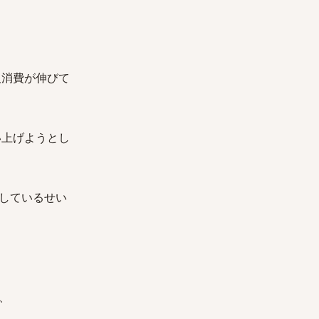
人消費が伸びて
い上げようとし
しているせい
、