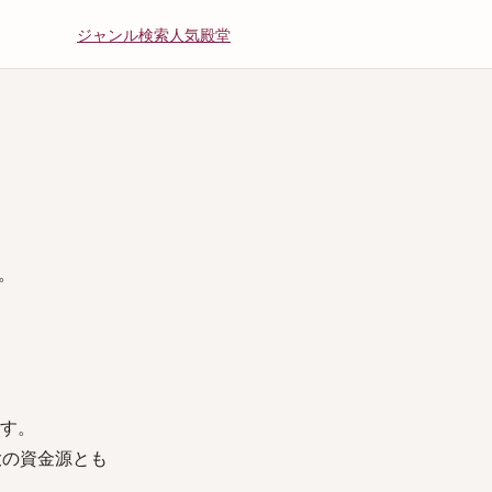
ジャンル
検索
人気
殿堂
。
です。
大の資金源とも