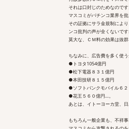
それは口封じのためなのです
マスコミがパチンコ業界を批
その証拠にサラ金規制により
ンコ批判の声が全くないです
莫大な、ＣＭ料の効果は抜群
ちなみに、広告費を多く使う
●トヨタ1054億円
●松下電器８３１億円
●本田技研８１５億円
●ソフトバンクモバイル６２
●花王５６０億円…。
あとは、イトーヨーカ堂、日
もちろん一般企業も、不祥事
マスコミから攻撃されるのを