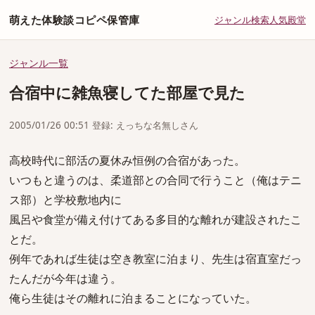
萌えた体験談コピペ保管庫
ジャンル
検索
人気
殿堂
ジャンル一覧
合宿中に雑魚寝してた部屋で見た
2005/01/26 00:51 登録: えっちな名無しさん
高校時代に部活の夏休み恒例の合宿があった。
いつもと違うのは、柔道部との合同で行うこと（俺はテニ
ス部）と学校敷地内に
風呂や食堂が備え付けてある多目的な離れが建設されたこ
とだ。
例年であれば生徒は空き教室に泊まり、先生は宿直室だっ
たんだが今年は違う。
俺ら生徒はその離れに泊まることになっていた。