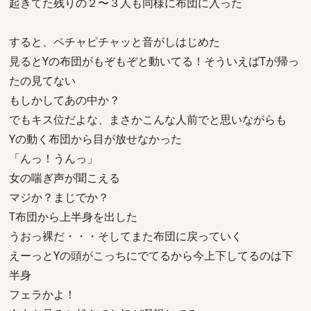
起きてた残りの２〜３人も同様に布団に入った
すると、ペチャピチャッと音がしはじめた
見るとYの布団がもぞもぞと動いてる！そういえばTが帰っ
たの見てない
もしかしてあの中か？
でもキス位だよな、まさかこんな人前でと思いながらも
Yの動く布団から目が放せなかった
「んっ！うんっ」
女の喘ぎ声が聞こえる
マジか？まじでか？
T布団から上半身を出した
うおっ裸だ・・・そしてまた布団に戻っていく
えーっとYの頭がこっちにでてるから今上下してるのは下
半身
フェラかよ！