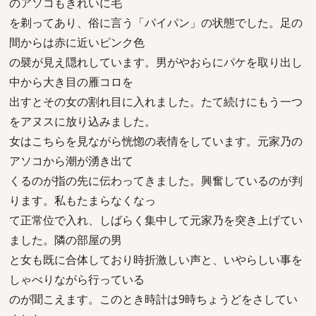
のアソコもきれいに毛
を剃ってあり、俗に言う「パイパン」の状態でした。足の
間からは赤に近いピンク色
の襞が見え隠れしています。男がやおらにパケを取り出し
中から大き目の雁コロを
出すとその女の割れ目に入れました。たて続けにもう一つ
をアヌスに放り込みました。
女はこちらを見ながら恍惚の表情をしています。元家乃の
アソコから潮が湧き出て
くるのが指の先に伝わってきました。興奮しているのが判
ります。私もたまらなくなっ
て正常位で入れ、しばらく集中して元家乃を突き上げてい
ました。隣の部屋の男
と女も既に合体しており時折激しい声と、いやらしい事を
しゃべりながら行っている
のが聞こえます。このとき時計は9時ちょうどをさしてい