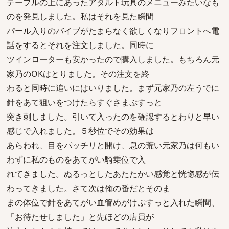
テーブルの上にあったアダルト玩具のメニューみたいなも
のを発見しました。私はそれを見た瞬間
パール入りのバイブがたまらなく欲しくなりフロントへ電
話をするとそれを注文しました。同時に
ツインローターも安かったので購入しました。もちろん元
家乃のOKはとりました。その注文を終
わると同時に追いにはいりました。まず元家乃の左うでに
針をあて狙いをつけたらすぐさまぷすっと
突き刺しました。引いて入ったのを確認するとわりと早い
感じで入れました。５秒位でその効果は
あらわれ、目をパッチリと開け、息の荒い元家乃は何もい
わずに私のものをあてがい騎乗位で入
れてきました。ぬるっとしたあたたかい感覚と恍惚感が伝
わってきました。さて次は俺の番だとそのま
まの体位で針をあてがい血管めがけぷすっと入れた瞬間、
「お待たせしました」と先ほどの店員が