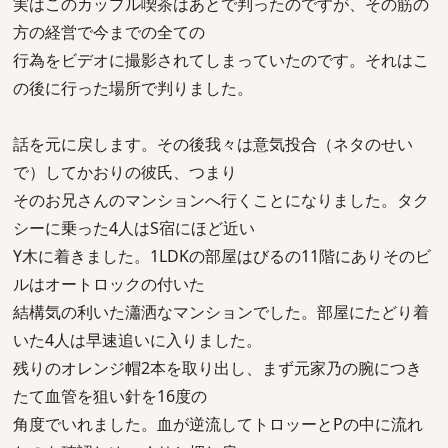
実はこのカップル喫茶はあとで判ったのですが、その筋の
方の経営で今までの全ての
行為をビデオに撮影されてしまっていたのです。それはこ
の後に行った場所で判りました。
話を元に戻します。その後我々は意気投合（ネタのせい
で）してかおりの彼氏、つまり
そのお兄さんのマンションへ行くことになりました。タク
シーに乗った4人はS宿にほど近い
Y木に着きました。1LDKの部屋はびるの11階にありそのビ
ルはオートロックの付いた
結構気の利いた瀟洒なマンションでした。部屋にたどり着
いた4人は早速追いに入りました。
残りのオレンジ帽2本を取り出し、まず元家乃の腕につき
たて血管を狙い針を16度の
角度でいれました。血が逆流してトロッーとPの中に流れ