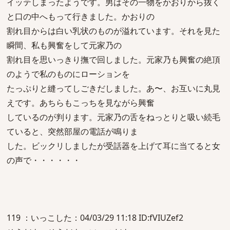
イッテしまったようです。男はその一物をかおりから抜く
と口の中へもって行きました。かおりの
割れ目からは白い乳状のものが溢れています。それを見た
瞬間、私も興奮をして元家乃の
割れ目を思いっきり撫で回しました。元家乃も興奮の絶頂
のようで私のものにローションを
たっぷりと縫ってしごきだしました。あ〜、お互いに丸見
えです。あちらもこっちを見ながら興奮
しているのが判ります。元家乃の舌をねっとりと吸い続毛
ていると、突然部屋の電話が鳴りま
した。ビックリしましたが受話器を上げて耳に当てると女
の声で・・・・・・
119 ：いっこした：04/03/29 11:18 ID:fVIUZef2