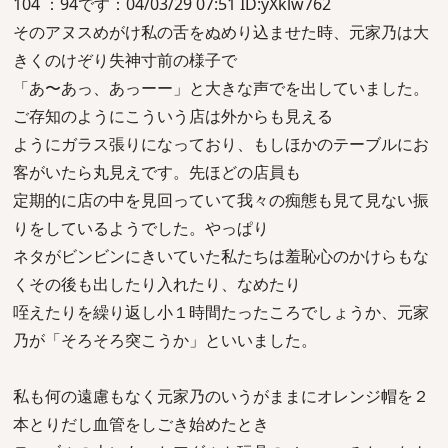
104 ：94です：04/03/29 07:51 ID:yXklw762
そのアヌスめがけ私の舌をぬめり込ませた時、元家乃は大
きくのけぞり失神寸前の様子で
「あ〜あっ、あっーー」と大きな声でを出していました。
ご存知のようにこういう店は外からも見える
ようにガラス張りになっており、もしほかのテーブルにお
客がいたら丸見えです。先ほどの店員も
定期的に店の中を見回っていて我々の痴態も見て見ない振
りをしているようでした。やっぱり
ネタがビンビンにきいていた私たちは羞恥心のかけらもな
くその後も出したり入れたり、なめたり
咥えたりを繰り返し小１時間たったころでしょうか、元家
乃が「そろそろ突こうか」といいました。
私も何の遠慮もなく元家乃のいうがままにオレンジ帽を２
本とりだし血管をしごき始めたとき