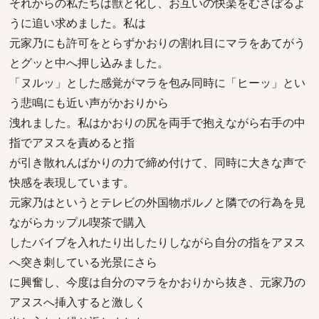
それからの私たちは獣と化し、お互いの快楽をむさぼるよ
うに追い求めました。私は
元家乃にも許可をとらずかおりの割れ目にマラをあてがう
とグッと中へ押し込みました。
「ヌルッ」とした感覚がマラを包み同時に「ヒーッ」とい
う悲鳴にも近い声がかおりから
洩れました。私はかおりの尻を両手で抱えながら右手の中
指でアヌスを責めると指
が引き散れんばかりの力で締め付けて、同時に大きな声で
快感を表現しています。
元家乃はというとテレビの外国物ポルノと隣での行為を見
ながらカップル喫茶で購入
したバイブを入れたり出したりしながら自分の指をアヌス
へ突き刺している光景にさら
に興奮し、今度は自分のマラをかおりから抜き、元家乃の
アヌスへ挿入すると激しく