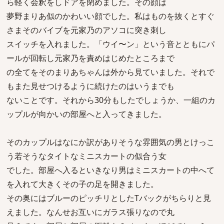
ら軽く会釈をしドアを閉めました。その顔は
夢野まりあ似のかわいい顔でした。私はものを抜くとすぐ
さまそのバイブを元家乃のアソコに突き刺し
スイッチを入れました。「ウイ〜ン」という音とともにパ
ールが回転し元家乃を責めはじめたところまで
の全てをそのまりあちゃんは外から見ていました。それで
もまた見せつけるように続けたのはいうまでも
ないことです。それから30分もしたでしょうか、一組のカ
ップルが向かいの部屋へと入ってきました。
そのカップルはなにか訳がありそうな雰囲気の男とけっこ
う若そうなタイトなミニスカートの似合う女
でした。部屋へ入るといきなり男はミニスカートの中へて
を入れて大きくその子の足を開きました。
その奥にはブルーのピッチリとしたTバックがちらりと見
えました。なんせお互いにガラス張りなので丸