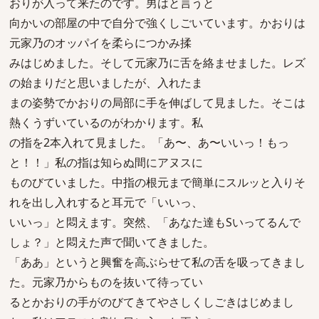
おりが入って来たのです。男はと言うと
向かいの部屋の中で自分で強くしごいています。かおりは
元家乃のオッパイを柔らにつかみ揉
みはじめました。そして元家乃に舌を絡ませました。レズ
の始まりだと思いましたが、入れたま
まの姿勢でかおりの局部に手を伸ばして見ました。そこは
熱くうずいているのがわかります。私
の指を2本入れて見ました。「あ〜、あ〜いいっ！もっ
と！！」私の指は知らぬ間にアヌスに
ものびていました。中指の根元まで簡単にスルッと入りそ
れを出し入れすると耳元で「いいっ、
いいっ」と悶えます。突然、「あなた達もSいってるんで
しょ？」と悶えた声で聞いてきました。
「ああ」というと興奮を高ぶらせて私の舌を吸ってきまし
た。元家乃からものを抜いて待ってい
るとかおりの手がのびてきてやさしくしごきはじめまし