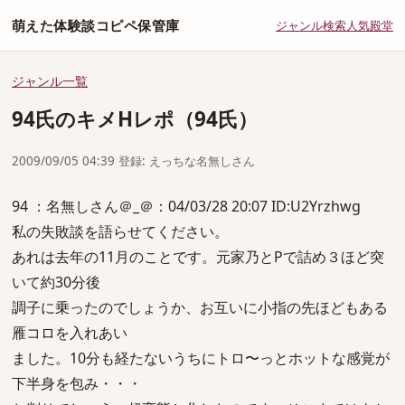
萌えた体験談コピペ保管庫
ジャンル
検索
人気
殿堂
ジャンル一覧
94氏のキメHレポ（94氏）
2009/09/05 04:39 登録: えっちな名無しさん
94 ：名無しさん＠_＠：04/03/28 20:07 ID:U2Yrzhwg
私の失敗談を語らせてください。
あれは去年の11月のことです。元家乃とPで詰め３ほど突
いて約30分後
調子に乗ったのでしょうか、お互いに小指の先ほどもある
雁コロを入れあい
ました。10分も経たないうちにトロ〜っとホットな感覚が
下半身を包み・・・