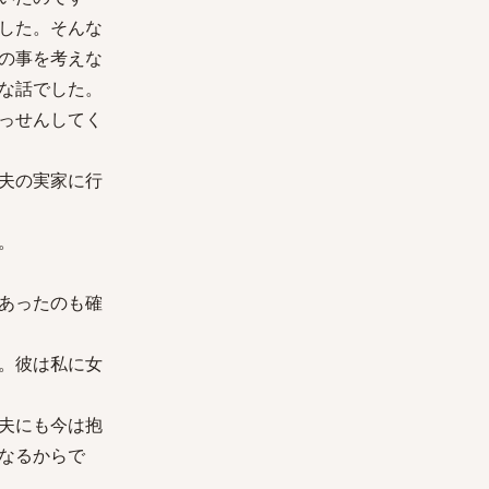
した。そんな
の事を考えな
な話でした。
っせんしてく
夫の実家に行
。
あったのも確
。彼は私に女
夫にも今は抱
なるからで