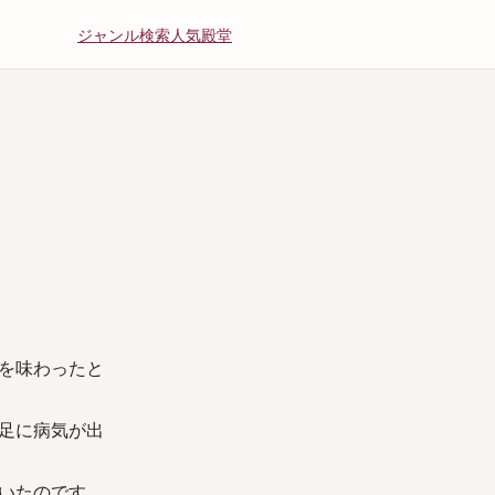
ジャンル
検索
人気
殿堂
を味わったと
足に病気が出
いたのです