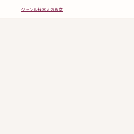
ジャンル
検索
人気
殿堂