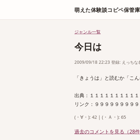
萌えた体験談コピペ保管
ジャンル一覧
今日は
2009/09/18 22:23 登録: えっ
「きょうは」と読むか「こん
出典：１１１１１１１１１１
リンク：９９９９９９９９９
(・∀・): 42 | (・Ａ・): 65
過去のコメントを見る（28