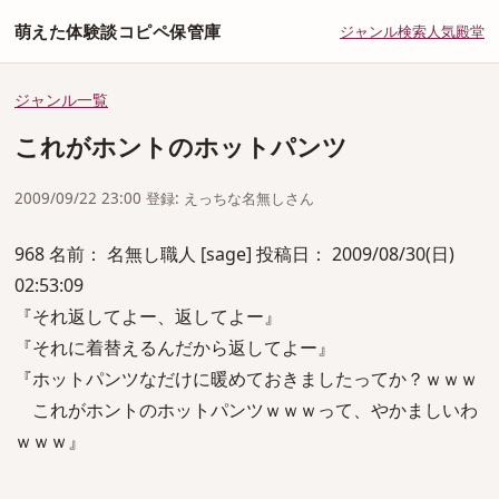
萌えた体験談コピペ保管庫
ジャンル
検索
人気
殿堂
ジャンル一覧
これがホントのホットパンツ
2009/09/22 23:00 登録: えっちな名無しさん
968 名前： 名無し職人 [sage] 投稿日： 2009/08/30(日)
02:53:09
『それ返してよー、返してよー』
『それに着替えるんだから返してよー』
『ホットパンツなだけに暖めておきましたってか？ｗｗｗ
これがホントのホットパンツｗｗｗって、やかましいわ
ｗｗｗ』