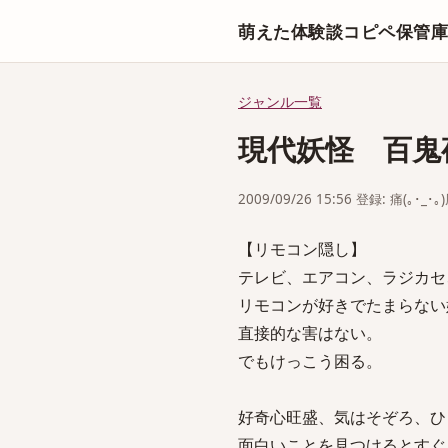
萌えた体験談コピペ保管
ジャンル一覧
現代妖怪 百鬼
2009/09/26 15:56 登録: 痛(｡･_･｡
【リモコン隠し】
テレビ、エアコン、ラジカセ
リモコンが好きでたまらない
直接的な害はない。
でもけっこう困る。
好奇心旺盛、気はそぞろ、ひ
面白いことを見つけるとすぐ