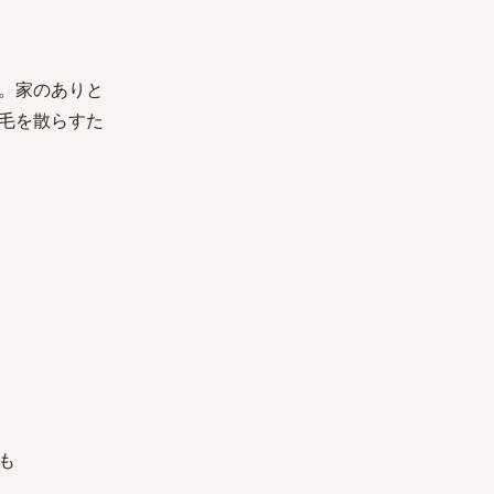
。家のありと
毛を散らすた
も