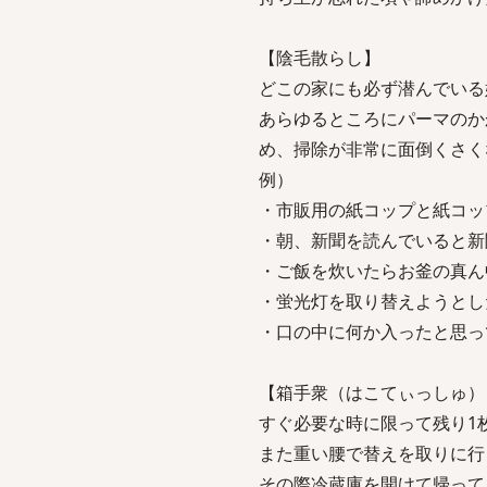
【陰毛散らし】
どこの家にも必ず潜んでいる
あらゆるところにパーマのか
め、掃除が非常に面倒くさく
例）
・市販用の紙コップと紙コッ
・朝、新聞を読んでいると新
・ご飯を炊いたらお釜の真ん
・蛍光灯を取り替えようとし
・口の中に何か入ったと思っ
【箱手衆（はこてぃっしゅ）
すぐ必要な時に限って残り1
また重い腰で替えを取りに行
その際冷蔵庫を開けて帰って