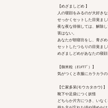
【めざましどめ 】
人の寝顔をみるのが大好きな
せっかくセットした目覚まし
夜な夜な徘徊しては、解除し
害はない。
あなたが朝寝坊をし、青ざめ
セットしたつもりの目覚まし
めざましどめがあなたの寝顔
【御米粒（ｵｺﾒﾂﾌﾞ）】
気がつくと衣服にカラカラの
【亡家多呆(モウカタホウ) 】
靴下や足袋につく妖怪
どちらか片方につき、いなく
持ち主が忘れた頃や諦めかけ