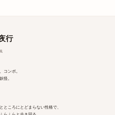
庫
夜行
)風
、コンポ。
妖怪。
とところにとどまらない性格で、
ふらふらと歩き回る。