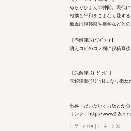
ぬらりひょんの仲間。現代に
相撲と平和をこよなく愛する1
最近は純邦楽や農学などとの
【壱解津取(ｲﾁｹﾞｯﾄ) 】
萌えコピのコメ欄に投稿直後
【弐解津取(ﾆｹﾞｯﾄ) 】
壱解津取(ｲﾁｹﾞｯﾄ)になり損
出典：だいたいオカ板とか色
リンク：http://www2.2ch.net
(・∀・): 114 | (・Ａ・): 32