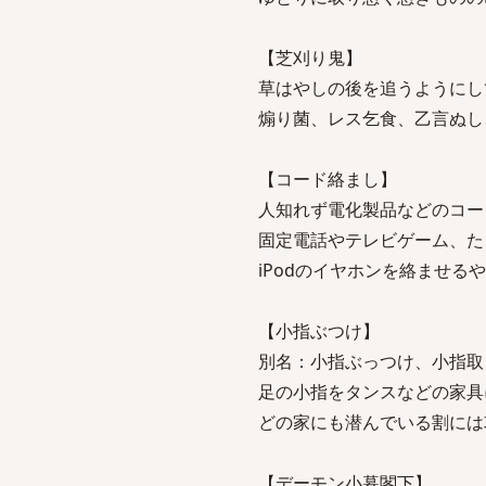
【芝刈り鬼】
草はやしの後を追うようにし
煽り菌、レス乞食、乙言ぬし
【コード絡まし】
人知れず電化製品などのコー
固定電話やテレビゲーム、た
iPodのイヤホンを絡ませる
【小指ぶつけ】
別名：小指ぶっつけ、小指取
足の小指をタンスなどの家具
どの家にも潜んでいる割には
【デーモン小暮閣下】