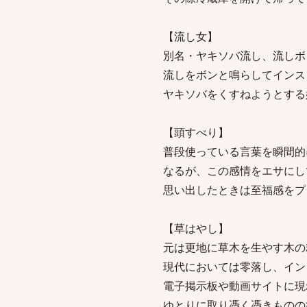
【流し女】
別名・ヤキソバ流し、流しボ
流しをボンと鳴らしてインス
ヤキソバをくすねようとする
【頭すべり】
普段使っている言葉を瞬間的
なるが、この感情をエサにし
思い出したときは至福感をプ
【草はやし】
元は更地に草木を生やす木の
現代においては零落し、イン
電子掲示板や動画サイトに現
ゆとりに取り憑く憑きものの