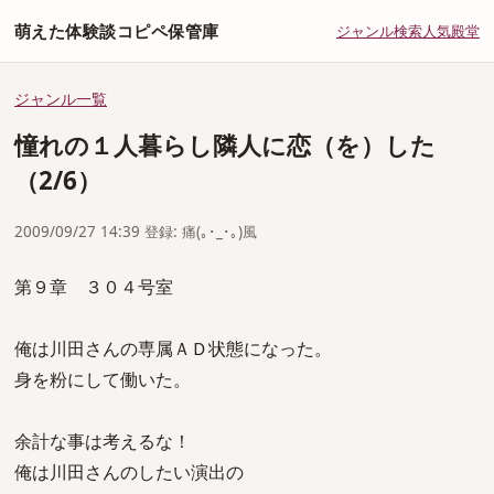
萌えた体験談コピペ保管庫
ジャンル
検索
人気
殿堂
ジャンル一覧
憧れの１人暮らし隣人に恋（を）した
（2/6）
2009/09/27 14:39 登録: 痛(｡･_･｡)風
第９章 ３０４号室
俺は川田さんの専属ＡＤ状態になった。
身を粉にして働いた。
余計な事は考えるな！
俺は川田さんのしたい演出の