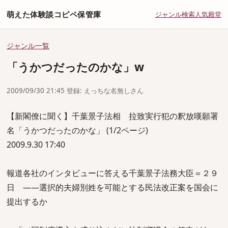
萌えた体験談コピペ保管庫
ジャンル
検索
人気
殿堂
ジャンル一覧
「うかつだったのかな」w
2009/09/30 21:45 登録: えっちな名無しさん
【新閣僚に聞く】千葉景子法相 拉致実行犯の釈放嘆願署
名「うかつだったのかな」 (1/2ページ)
2009.9.30 17:40
報道各社のインタビューに答える千葉景子法務大臣＝２９
日 ――選択的夫婦別姓を可能とする民法改正案を国会に
提出するか