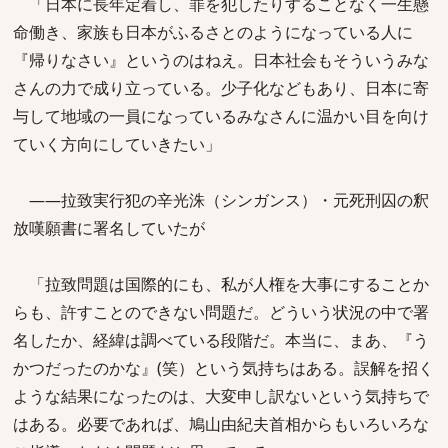
「日本に長年定着し、罪を犯したりすることなく一生懸
命働き、家族も日本がふるさとのようになっている人に
『帰りなさい』というのはねえ。日本社会もそういうみな
さんの力で成り立っている。少子化などもあり、日本に寄
与して地域の一員になっているみなさんに温かい目を向け
ていく方向にしていきたい」
――拉致実行犯の辛光洙（シンガンス）・元死刑囚の釈
放嘆願書に署名していたが
「拉致問題は国際的にも、私が人権を大事にすることか
らも、許すことのできない問題だ。どういう状況の中で署
名したか、経緯は調べている段階だ。本当に、まあ、『う
かつだったのかな』(笑）という気持ちはある。誤解を招く
ような結果になったのは、大変申し訳ないという気持ちで
はある。必要であれば、鳩山由紀夫首相からもいろいろな