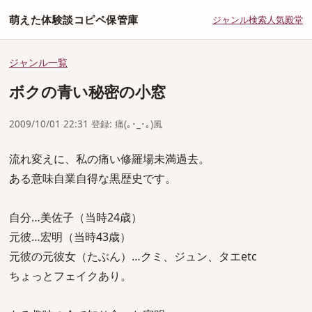
萌えた体験談コピペ保管庫
ジャンル
検索
人気
殿堂
ジャンル一覧
ボクの青い秘密の小窓
2009/10/01 22:31 登録: 痛(｡･_･｡)風
流れ変えに、私の痛い修羅場未満過去。
ある意味自業自得な黒歴史です。
自分…美佐子（当時24歳）
元彼…宏明（当時43歳）
元彼の元彼女（たぶん）…クミ、ジュン、タエetc
ちょっとフェイクあり。