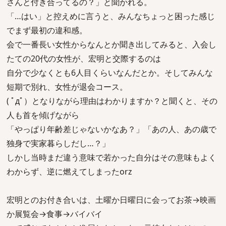
さんと付き合ってるの？」と聞かれる。
「…はい」と控えめに言うと、みんなちょっと困った感じ
でまず最初の違和感。
会で一番長い女性からなんとか聞き出してみると、入会し
たての20代の女性が、宏明と交際するのは
自分で少なくとも6人目くらいなんだとか。そしてみんな
短期で別れ、女性が退会コース。
( ﾟдﾟ）となりながら理由はわかりますか？と聞くと、その
人も首を傾げながら
「やっぱり年齢差じゃないかなあ？」「あの人、あの歳で
独身で実家暮らしだし…？」
しかし当時まだ違う意味で若かった自分はその意味もよく
わからず、逆に燃えてしまったorz
宏明とのお付き合いは、土曜か日曜日に会ってお茶→映画
か展覧会→食事→バイバイ