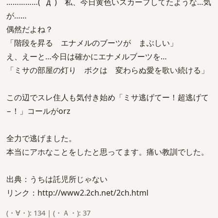
……………( ﾟдﾟ) 私、今日黄色いスカーフしてたような…気
が……
偶然だよね？
「階段を昇る エナメルのブーツが まぶしい」
え、えーと…今日は確かにエナメルブーツを…
「ミサの部屋の灯り ボクは 変わらぬ愛を歌い続ける」
この辺でスレ住人も気付き始め「ミサ逃げてー！超逃げて
−！」コールがorz
全力で逃げました。
本当にアホなことをしたと思ってます。痛い教訓でした。
出典：うちは託児所じゃない
リンク：http://www2.2ch.net/2ch.html
(・∀・): 134 | (・Ａ・): 37