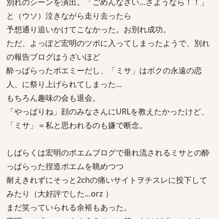
別れのシーンを演出。「ごめんなさい…さようなら！！」
と（ウソ）泣きながら走り去ったら
予想通り追いかけてこなかった。お別れ成功。
ただ、よっぽど宏明のツボに入ってしまったようで、別れ
の報告ブログはうざいほど
酔っぱらったポエミーだし、「ミサ」はボクの永遠の恋
人、に祭り上げられてしまった…
もちろん趣味の会も退会。
「やっぱりね」顔のみなさんにURLを教えたかったけど、
「ミサ」＝私と思われるのも嫌で断念。
しばらくは宏明のポエムブログで垂れ流されるミサとの酔
っぱらった捏造ポエムを眺めつつ
耐えきれずにそっと2chの痛いサイトヲチスレに投下して
みたり（大好評でした…orz ）
まだ笑っていられる余裕もあった。