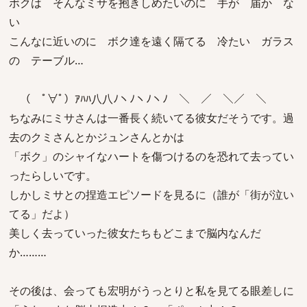
ボクは そんなミサを抱きしめたいのに 手が 届か な
い
こんなに近いのに ボク達を遠く隔てる 冷たい ガラス
の テーブル…
（ ﾟ∀ﾟ）ｱﾊﾊ八八ﾉヽﾉヽﾉヽﾉ ＼ ／ ＼／ ＼
ちなみにミサさんは一番長く続いてる彼女だそうです。過
去のクミさんとかジュンさんとかは
「ボク」のシャイなハートを傷つけるのを恐れて去ってい
ったらしいです。
しかしミサとの捏造エピソードを見るに（誰が「街が泣い
てる」だよ）
美しく去っていった彼女たちもどこまで脳内なんだ
か………
その後は、会っても宏明がうっとりと私を見てる眼差しに