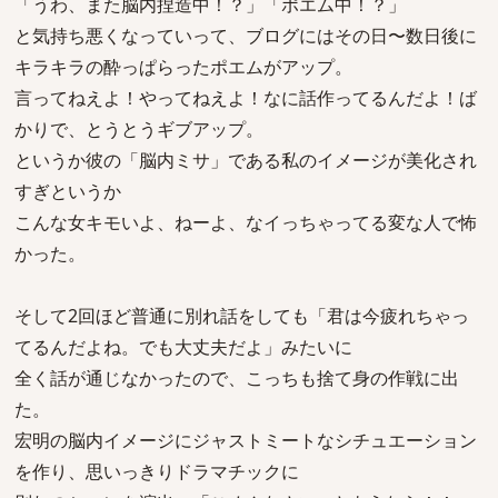
「うわ、また脳内捏造中！？」「ポエム中！？」
と気持ち悪くなっていって、ブログにはその日〜数日後に
キラキラの酔っぱらったポエムがアップ。
言ってねえよ！やってねえよ！なに話作ってるんだよ！ば
かりで、とうとうギブアップ。
というか彼の「脳内ミサ」である私のイメージが美化され
すぎというか
こんな女キモいよ、ねーよ、なイっちゃってる変な人で怖
かった。
そして2回ほど普通に別れ話をしても「君は今疲れちゃっ
てるんだよね。でも大丈夫だよ」みたいに
全く話が通じなかったので、こっちも捨て身の作戦に出
た。
宏明の脳内イメージにジャストミートなシチュエーション
を作り、思いっきりドラマチックに