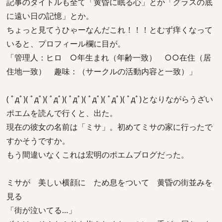
記事のタイトルも全て「黄昏に眠る心」とか「グラスの底
に遠い日の記憶」とか。
ちょっと見てうひゃーなんだこれ！！！とむず痒くなって
いると、プロフィール欄に目が。
「管理人：ヒロ ○年生まれ（年齢一致） ○○在住（居
住地一致） 趣味：（サークルの活動内容と一致）」
( ﾟдﾟ)( ﾟдﾟ)( ﾟдﾟ)( ﾟдﾟ)( ﾟдﾟ)( ﾟдﾟ)( ﾟдﾟ)となりながらうざい
ポエムを読んで行くと、出た。
現在の彼女の名前は「ミサ」。初めてミサの家に行ったで
すかそうですか。
もう間違いなくこれは宏明のポエムブログだった。
ミサが 美しい横顔に ため息をついて 黄昏の街並みを
見る
「街が泣いてる…」