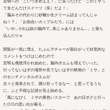
宏明への「こいつきめええ！」に笑ったけど「このミサっ
て女どんだけスイーツ（笑）だよ！」
「脳みその代わりに砂糖か生クリーム詰まってんじゃ
ね！？」「お似合いカップルだろ」には
「いや…それは奴の脳内で…私じゃありません…」と落ち
込んだりｗ
閲覧が一気に増え、たぶんヲチャーが面白がって好意的な
コメントをつけはじめたので
宏明も俄然浮かれ始めた。脳内ポエムも増えていった。
行ってないはずの場所や見てないはずの映画の「ミサ」と
のセンチメンタルポエムが
次々と発表されて、踊り狂ってるなー、と思ってるうち
に、ふと不穏な記述が見え始める。
「風になびく ミサの黄色いスカーフ あの日ボクと行っ
た○○の思い出が蘇る」