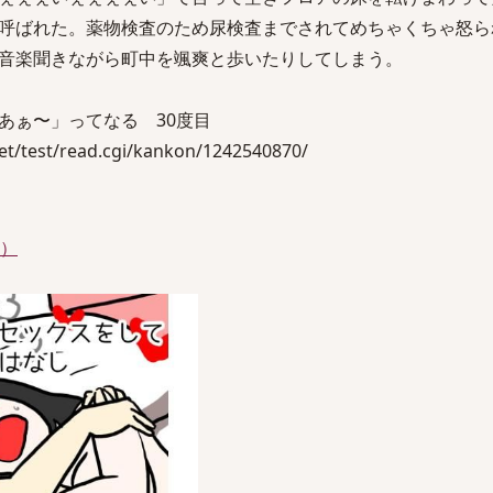
呼ばれた。薬物検査のため尿検査までされてめちゃくちゃ怒ら
音楽聞きながら町中を颯爽と歩いたりしてしまう。
あぁ〜」ってなる 30度目
t/test/read.cgi/kankon/1242540870/
件）