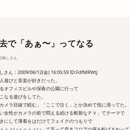
庫
去で「あぁ〜」ってなる
ちな名無しさん
009/06/12(金) 16:05:59 ID:FdfMRWtj
人遊びと音楽が好きだった。
るオフィスビルや深夜の公園に行って
こなる遊びをしてた。
カメラ目線で睨む」「ここで泣く」とか決めて悦に浸ってた。
い女性がカメラの前で悶える続ける斬新なＰＶ」てテーマで
きにして薄着をはだけてフェイクのつもりで
ぇぇぇいぇぇぇぇい」て言って空きフロアの床を転げまわって