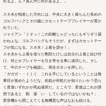
れるよ。ん？真ん中に何かあるよ。」
スネ夫が指差した方向には、中央に大きく膨らんだ長めの
ゴルフバッグとその脇にカセットテーププレイヤーが置か
れていた。
ジャイアン「くそっ！この距離じゃどっちにもギリギリ届
かねぇな。ゴルフバッグもそうだが、まずはカセットテー
プが気になる。スネ夫！上着を貸せ！」
スネ夫から上着を借りた剛田たけしは自分の上着と結び付
け、何とかプレイヤーを引き寄せる事に成功した。そし
て、中のテープを確認し、再生ボタンを押した。
「ガガガ・・くくく、これを手にしているということは無
事目が覚めたようだな。此処が何処だか知りたいか？恐ら
く君達いずれかが死ぬ場所だ。ところで、君達はこれが誘
拐であると 勘 違 い しているのではないかね？」
変音機から聞こえてくる無機質な声はなおも続ける。