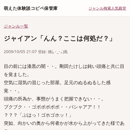
萌えた体験談コピペ保管庫
ジャンル
検索
人気
殿堂
ジャンル一覧
ジャイアン「んん？ここは何処だ？」
2009/10/05 21:07 登録: 痛(｡･_･｡)風
目の前には漆黒の闇・・。剛田たけしは鈍い頭痛と共に目
を覚ました。
空気に湿気の混じった部屋。足元のぬるぬるした感
覚・・。
頭痛の所為か、事態がうまく把握できない・・。
ブクブク・・ゴボボボボボ・・バシャアア！！
？？？「ぶはっ！ゴホゴホッ！」
突如、向かいの奥から何者かが水から上がってきた様であ