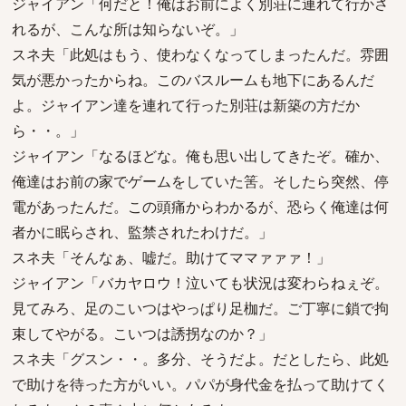
ジャイアン「何だと！俺はお前によく別荘に連れて行かさ
れるが、こんな所は知らないぞ。」
スネ夫「此処はもう、使わなくなってしまったんだ。雰囲
気が悪かったからね。このバスルームも地下にあるんだ
よ。ジャイアン達を連れて行った別荘は新築の方だか
ら・・。」
ジャイアン「なるほどな。俺も思い出してきたぞ。確か、
俺達はお前の家でゲームをしていた筈。そしたら突然、停
電があったんだ。この頭痛からわかるが、恐らく俺達は何
者かに眠らされ、監禁されたわけだ。」
スネ夫「そんなぁ、嘘だ。助けてママァァァ！」
ジャイアン「バカヤロウ！泣いても状況は変わらねぇぞ。
見てみろ、足のこいつはやっぱり足枷だ。ご丁寧に鎖で拘
束してやがる。こいつは誘拐なのか？」
スネ夫「グスン・・。多分、そうだよ。だとしたら、此処
で助けを待った方がいい。パパが身代金を払って助けてく