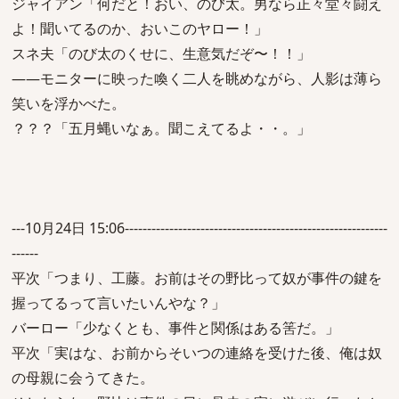
ジャイアン「何だと！おい、のび太。男なら正々堂々闘え
よ！聞いてるのか、おいこのヤロー！」
スネ夫「のび太のくせに、生意気だぞ〜！！」
――モニターに映った喚く二人を眺めながら、人影は薄ら
笑いを浮かべた。
？？？「五月蝿いなぁ。聞こえてるよ・・。」
---10月24日 15:06-----------------------------------------------------------
------
平次「つまり、工藤。お前はその野比って奴が事件の鍵を
握ってるって言いたいんやな？」
バーロー「少なくとも、事件と関係はある筈だ。」
平次「実はな、お前からそいつの連絡を受けた後、俺は奴
の母親に会うてきた。