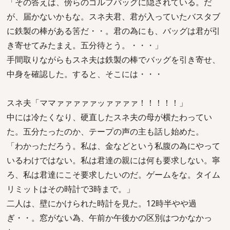
「その答えは、傍らのゴルフバッグに隠されている。だ
が、届かないかもな。スネ夫君、君が入っていたバスタブ
に鉄製の棒がある筈だ・・。君の為にも、バッグは君が引
き寄せてみたまえ。五分待とう。・・・」
手間取りながらもスネ夫は鉄製の棒でバッグを引き寄せ、
中身を確認した。すると、そこには・・・
スネ夫「ママァァァァァッァァァァ！！！！！」
中には冷たくなり、硬直したスネ夫の母が横たわってい
た。五分たったのか、テープの声の主も話し始めた。
「わかっただろう。私は、金などという私腹の為にやって
いるわけではない。私は君達の親には何も要求しない。寧
ろ、私は君達にこそ要求したいのだ。ゲームをな。タイム
リミットはその時計で3時まで。」
二人は、壁にかけられた時計を見た。12時半やや過
ぎ・・。窓がない為、午前か午後かの区別はつかなかっ