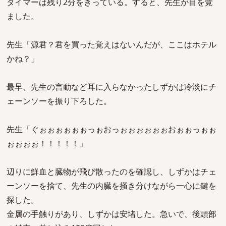
タイマーは残り2分をきっている。すると、先生が目を覚
ました。
先生「源君？君を買った覚えはないんだが、ここはホテル
かね？」
最早、先生の言動など耳に入らなかったしずかは冷淡にチ
ェーンソーを振り下ろした。
先生「ぐぉぉぉぉぉぉっぉおっぉぉぉぉぉぉおぉぉっぉぉ
ぉぉぉぉ！！！！！」
辺りに鮮血と臓物が飛び散ったのを確認し、しずかはチェ
ーンソーを捨て、先生の内臓を掻き分けながら一心に鍵を
探した。
金属の手触りがあり、しずかは安堵した。急いで、後頭部