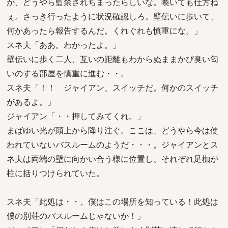
が、どうやら監禁されちまったらしいな。喚いても仕方ね
ぇ。さっき行ったように状況確認しろ。壁伝いに歩いて、
何かあったら報告するんだ。くれぐれも慎重にな。」
スネ夫「ああ。わかったよ。」
壁伝いに歩く二人、互いの距離もわからぬままかび臭い匂
いのする部屋を慎重に進む・・。
スネ夫「！！ ジャイアン、スイッチだ。何かのスイッチ
があるよ。」
ジャイアン「・・押してみてくれ。」
まばゆい光が頭上から降り注ぐ。ここは、どうやら今は使
われていないバスルームのようだ・・・。ジャイアンとス
ネ夫は両端の壁に向かい合う様に位置し、それぞれ足枷が
柱に括りつけられていた。
スネ夫「此処は・・。僕はこの場所を知っている！此処は
僕の別荘のバスルームじゃないか！」