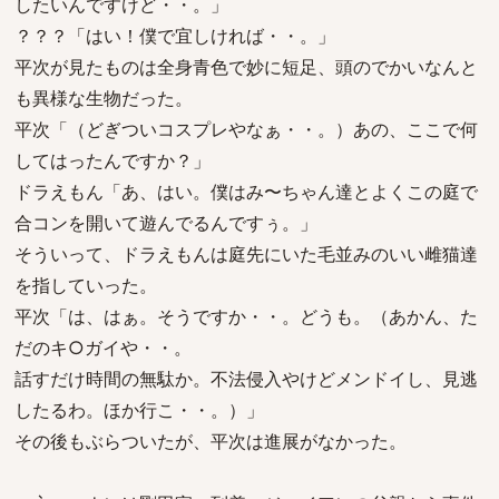
したいんですけど・・。」
？？？「はい！僕で宜しければ・・。」
平次が見たものは全身青色で妙に短足、頭のでかいなんと
も異様な生物だった。
平次「（どぎついコスプレやなぁ・・。）あの、ここで何
してはったんですか？」
ドラえもん「あ、はい。僕はみ〜ちゃん達とよくこの庭で
合コンを開いて遊んでるんですぅ。」
そういって、ドラえもんは庭先にいた毛並みのいい雌猫達
を指していった。
平次「は、はぁ。そうですか・・。どうも。（あかん、た
だのキ○ガイや・・。
話すだけ時間の無駄か。不法侵入やけどメンドイし、見逃
したるわ。ほか行こ・・。）」
その後もぶらついたが、平次は進展がなかった。