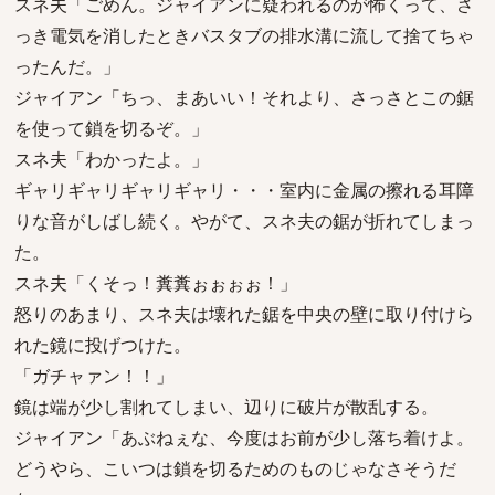
スネ夫「ごめん。ジャイアンに疑われるのが怖くって、さ
っき電気を消したときバスタブの排水溝に流して捨てちゃ
ったんだ。」
ジャイアン「ちっ、まあいい！それより、さっさとこの鋸
を使って鎖を切るぞ。」
スネ夫「わかったよ。」
ギャリギャリギャリギャリ・・・室内に金属の擦れる耳障
りな音がしばし続く。やがて、スネ夫の鋸が折れてしまっ
た。
スネ夫「くそっ！糞糞ぉぉぉぉ！」
怒りのあまり、スネ夫は壊れた鋸を中央の壁に取り付けら
れた鏡に投げつけた。
「ガチャァン！！」
鏡は端が少し割れてしまい、辺りに破片が散乱する。
ジャイアン「あぶねぇな、今度はお前が少し落ち着けよ。
どうやら、こいつは鎖を切るためのものじゃなさそうだ