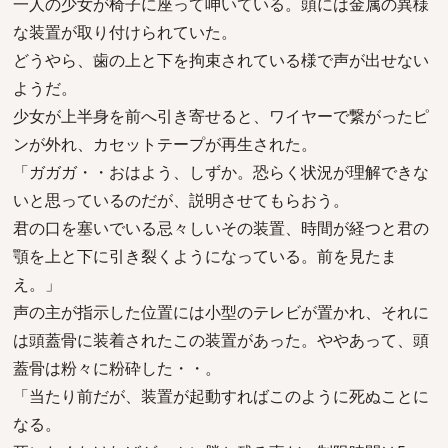
一人の少女が椅子に座って呻いている。頭には金属の異様
な装置が取り付けられていた。
どうやら、歯の上と下を拘束されている様で声が出せない
ようだ。
少女が上半身を前へ引き寄せると、ワイヤーで繋がったピ
ンが外れ、カセットテープが再生された。
「ガガガ・・おはよう、しずか。恐らく状況が理解できな
いと思っているのだが、説明させてもらおう。
君の口を塞いでいる忌々しいその装置、時間が経つと君の
顎を上と下に引き裂くようになっている。前を見たま
え。」
声の主が指示した位置には小型のテレビが置かれ、それに
は頭蓋骨に装着されたこの装置があった。ややあって、頭
蓋骨は粉々に粉砕した・・。
「当たり前だが、装置が起動すればこのように死ぬことに
なる。