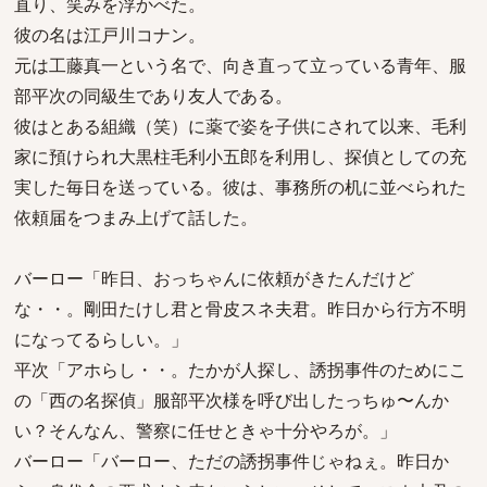
直り、笑みを浮かべた。
彼の名は江戸川コナン。
元は工藤真一という名で、向き直って立っている青年、服
部平次の同級生であり友人である。
彼はとある組織（笑）に薬で姿を子供にされて以来、毛利
家に預けられ大黒柱毛利小五郎を利用し、探偵としての充
実した毎日を送っている。彼は、事務所の机に並べられた
依頼届をつまみ上げて話した。
バーロー「昨日、おっちゃんに依頼がきたんだけど
な・・。剛田たけし君と骨皮スネ夫君。昨日から行方不明
になってるらしい。」
平次「アホらし・・。たかが人探し、誘拐事件のためにこ
の「西の名探偵」服部平次様を呼び出したっちゅ〜んか
い？そんなん、警察に任せときゃ十分やろが。」
バーロー「バーロー、ただの誘拐事件じゃねぇ。昨日か