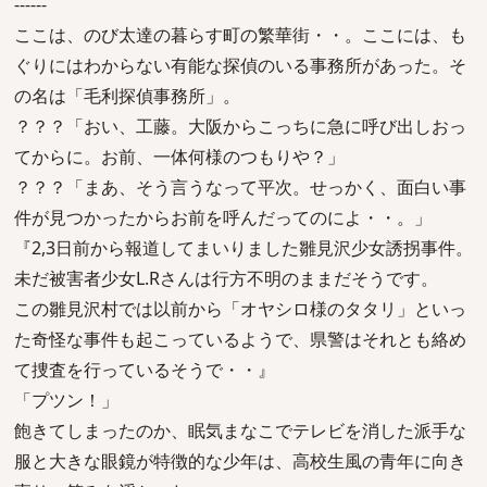
------
ここは、のび太達の暮らす町の繁華街・・。ここには、も
ぐりにはわからない有能な探偵のいる事務所があった。そ
の名は「毛利探偵事務所」。
？？？「おい、工藤。大阪からこっちに急に呼び出しおっ
てからに。お前、一体何様のつもりや？」
？？？「まあ、そう言うなって平次。せっかく、面白い事
件が見つかったからお前を呼んだってのによ・・。」
『2,3日前から報道してまいりました雛見沢少女誘拐事件。
未だ被害者少女L.Rさんは行方不明のままだそうです。
この雛見沢村では以前から「オヤシロ様のタタリ」といっ
た奇怪な事件も起こっているようで、県警はそれとも絡め
て捜査を行っているそうで・・』
「プツン！」
飽きてしまったのか、眠気まなこでテレビを消した派手な
服と大きな眼鏡が特徴的な少年は、高校生風の青年に向き