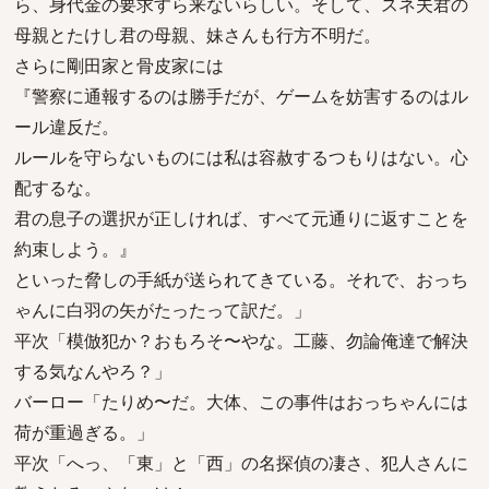
ら、身代金の要求すら来ないらしい。そして、スネ夫君の
母親とたけし君の母親、妹さんも行方不明だ。
さらに剛田家と骨皮家には
『警察に通報するのは勝手だが、ゲームを妨害するのはル
ール違反だ。
ルールを守らないものには私は容赦するつもりはない。心
配するな。
君の息子の選択が正しければ、すべて元通りに返すことを
約束しよう。』
といった脅しの手紙が送られてきている。それで、おっち
ゃんに白羽の矢がたったって訳だ。」
平次「模倣犯か？おもろそ〜やな。工藤、勿論俺達で解決
する気なんやろ？」
バーロー「たりめ〜だ。大体、この事件はおっちゃんには
荷が重過ぎる。」
平次「へっ、「東」と「西」の名探偵の凄さ、犯人さんに