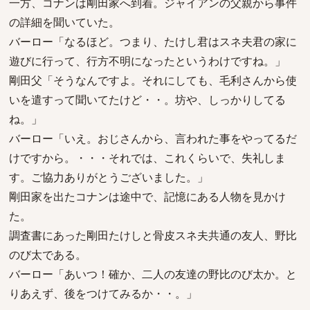
一方、コナンは剛田家へ到着。ジャイアンの父親から事件
の詳細を聞いていた。
バーロー「なるほど。つまり、たけし君はスネ夫君の家に
遊びに行って、行方不明になったというわけですね。」
剛田父「そうなんですよ。それにしても、毛利さんから使
いを遣すって聞いてたけど・・。坊や、しっかりしてる
ね。」
バーロー「いえ。おじさんから、言われた事をやってるだ
けですから。・・・それでは、これくらいで、失礼しま
す。ご協力ありがとうございました。」
剛田家を出たコナンは途中で、記憶にある人物を見かけ
た。
調査書にあった剛田たけしと骨皮スネ夫共通の友人、野比
のび太である。
バーロー「あいつ！確か、二人の友達の野比のび太か。と
りあえず、後をつけてみるか・・。」