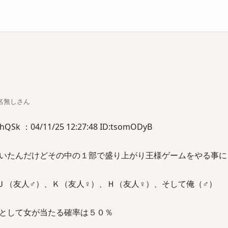
庫
ちな名無しさん
k ：04/11/25 12:27:48 ID:tsomODyB
いたんだけどその中の１部で盛り上がり王様ゲームをやる事に
Ｊ（友人♂）、Ｋ（友人♀）、Ｈ（友人♀）、そして俺（♂）
として女が当たる確率は５０％