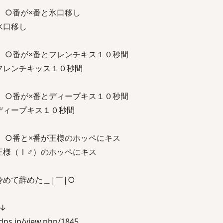
 ○番が×番と氷口移し
氷口移し
 ○番が×番とフレンチキス１０秒間
フレンチキッス１０秒間
 ○番が×番とディープキス１０秒間
ディープキス１０秒間
 ○番と×番が王様のホッペにキス
王様（Ｉ♂）のホッペにキス
冷めて辞めた＿|￣|○
↓
s.jp/view.php/1845