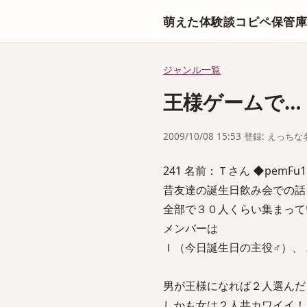
萌えた体験談コピペ保管
ジャンル一覧
王様ゲームで…
2009/10/08 15:53 登録: えっ
241 名前：Ｔさん ◆pemFu1hQS
昔友達の誕生日飲み会での話
全部で３０人くらい集まって
メンバーは
Ｉ（今日誕生日の主役♂）、
男が王様になれば２人選んだ
しかも女は２人共カワイイ！