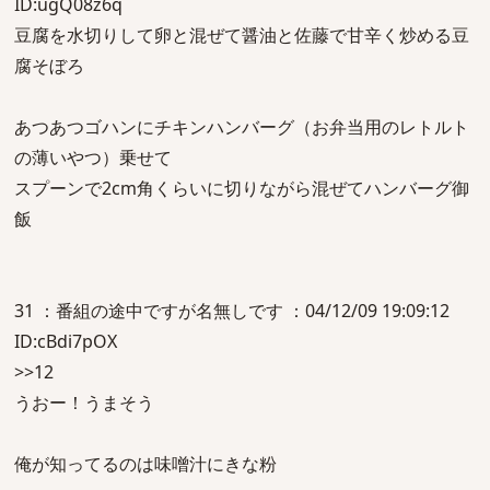
ID:ugQ08z6q
豆腐を水切りして卵と混ぜて醤油と佐藤で甘辛く炒める豆
腐そぼろ
あつあつゴハンにチキンハンバーグ（お弁当用のレトルト
の薄いやつ）乗せて
スプーンで2cm角くらいに切りながら混ぜてハンバーグ御
飯
31 ：番組の途中ですが名無しです ：04/12/09 19:09:12
ID:cBdi7pOX
>>12
うおー！うまそう
俺が知ってるのは味噌汁にきな粉