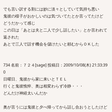
でも言い訳する割には妙に淡々としていて気持ち悪い
鬼彼の様子がおかしいのは気づいてたとか言ってたけど
どうだかって感じ
この日は「あとは夫と二人で少し話したい」とか言われて
返された
あとで三人で話す機会を儲けたいと頼むからＯＫした
734 名前：７２４[sage] 投稿日：2009/10/08(木) 21:33:39
0
日曜日、鬼彼から家に来いとＴＥＬ
行くと鬼彼憔悴、奥は相変わらず冷静・・・
どんだけ神経太いんだか
奥が言うには鬼彼と夕べ帰ってから話し合おうとしたけど