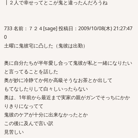
┃２人で幸せってとこが鬼と違ったんだろうね
733 名前：７２４[sage] 投稿日：2009/10/08(木) 21:27:47
0
土曜に鬼彼宅に凸した（鬼彼は出勤）
奥に自分たちが半年愛し合って鬼彼が私と一緒になりたい
と言ってることを話した
奥が妙に冷静てか何か高級そうなお茶とか出して
もてなしたりして白々しいったらない
奥は、1年前から最近まで実家の親がガンでそっちにかか
りきりになってて
鬼彼のケアが十分に出来なかったとか
この後に及んで言い訳
見苦しい