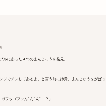
庫
)風
ブルにあった４つのまんじゅうを発見。
ンジでチンしてあるよ、と言う前に姉貴、まんじゅうをがばっ
！ガフッゴフッんﾞんﾞんﾞ！？」