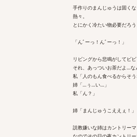
手作りのまんじゅうは固くな
熱々。
とにかく冷たい物必要だろう
「んﾞーっ！んﾞーっ！」
リビングから悲鳴がしてビビ
それ、あっついお茶だよ…な
私「人のもん食べるからそう
姉「…ぅ…い…」
私「ん？」
姉「まんじゅうこええぇ！」
説教嫌いな姉はカントリーマ
なのでその日の夜カントリー