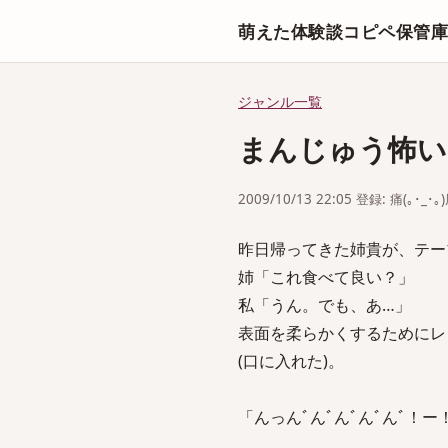
萌えた体験談コピペ保管
ジャンル一覧
まんじゅう怖い
2009/10/13 22:05 登録: 痛(｡･_･｡
昨日帰ってきた姉貴が、テー
姉「これ食べて良い？」
私「うん。でも、あ…」
表面を柔らかくするためにレ
(口に入れた)。
「んっんﾞんﾞんﾞんﾞんﾞ！ー