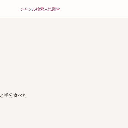
ジャンル
検索
人気
殿堂
と半分食べた