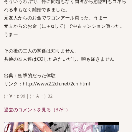
そういうわけで、特に問題もなく両者から慰謝料もゴネら
れる事もなく離婚できました。
元友人からのお金でワゴンアール買った。うまー
元夫からのお金（に＋αして）で中古マンション買った。
うまー
その後の二人の関係は知りません。
共通の友人達はCOしたみたいだし、噂も届きません
出典：衝撃的だった体験
リンク：http://www2.2ch.net/2ch.html
(・∀・): 96 | (・Ａ・): 32
過去のコメントを見る（37件）