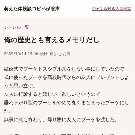
萌えた体験談コピペ保管庫
ジャンル
検索
人気
殿堂
ジャンル一覧
俺の歴史とも言えるメモリだし
2009/10/14 23:56 登録: 痛(｡･_･｡)風
結婚式でブーケトスやプルズをしない事にしていたので
式に使ったブーケを高校時代からの友人にプレゼントしよ
うと思い立つ。
友人に打診すると嬉しい、欲しいというので
垂れ下がり型のブーケをやめて丸くまとまったブーケにし
た。
無事に式も終わり、帰り際に友人にブーケを渡した。