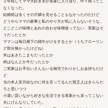
２年程してママ大好き夫が実家に入り浸り、中々帰ってこ
なくなった。
結婚前は全くその片鱗を見せることもなかったのだけど
どうやらママの家事と私のやり方が気に入らないそうな。
どこどこの味噌とあれの合わせ味噌使ってない、実家はそ
うだったとか
ママンは毎日廊下の雑巾がけをするとか（うちフローリン
グ部分無かったけどね）
米はあきたこまちだったとか
肉はなんとか牛だったとか
ご実家はお手伝いさんもいる御宅でわりかしお金持ちだけ
ど
当の本人安月給なのに何を言ってるんだ貧乏人はきららだ
ろと思いつつ
小遣い貰いながら好きな生活できる実家から戻ってこない
夫にげんなりしていた。