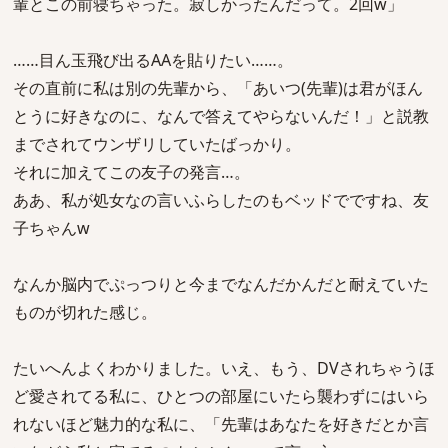
輩とこの前寝ちゃった。寂しかったんだって。2回w」
……目ん玉飛び出るAAを貼りたい……。
その直前に私は別の先輩から、「あいつ(先輩)は君がほん
とうに好きなのに、なんで答えてやらないんだ！」と説教
までされてウンザリしていたばっかり。
それに加えてこの友子の発言…。
ああ、私が処女なの言いふらしたのもベッドでですね、友
子ちゃんw
なんか脳内でぷっつりと今までなんだかんだと耐えていた
ものが切れた感じ。
たいへんよくわかりました。いえ、もう、DVされちゃうほ
ど愛されてる私に、ひとつの部屋にいたら襲わずにはいら
れないほど魅力的な私に、「先輩はあなたを好きだとか言