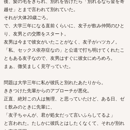
後、髪の毛をきられ、別れを告げたら「別れるなら金を寄
越せ」とまで言われて別れていた。
それが大体20歳ごろ。
で、大学三年になる直前くらいに、友子が飲み仲間のひと
り、友男との交際をスタート。
友男は今まで彼女がいたことがなく、友子がハツカノ。
「私、セックス依存症なの」と公道で打ち明けてくれたこ
ともある友子なので、友男はすぐに彼女にめろめろ。
まぁ、微笑ましく見守っていた。
問題は大学三年に私が彼氏と別れたあたりから。
ききつけた先輩からのアプローチが悪化。
正直、絶対この人は無理、と思っていたけど、ある日、ゼ
ミ飲みのときに先輩に、
「友子ちゃんが、君が処女だって言いふらしてるよ」
と言われた。たしかに彼氏とはしたくなくて、それが別れ