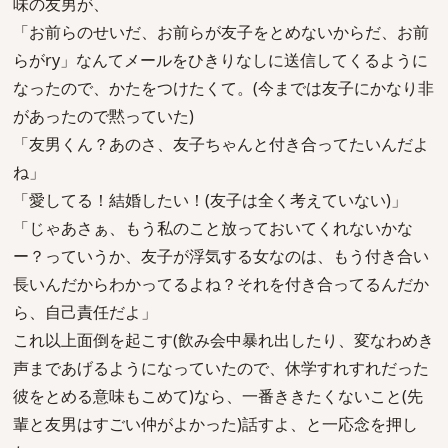
味の友男が、
「お前らのせいだ、お前らが友子をとめないからだ、お前
らがry」なんてメールをひきりなしに送信してくるように
なったので、かたをつけたくて。(今までは友子にかなり非
があったので黙っていた)
「友男くん？あのさ、友子ちゃんと付き合ってたいんだよ
ね」
「愛してる！結婚したい！(友子は全く考えていない)」
「じゃあさぁ、もう私のこと放っておいてくれないかな
ー？っていうか、友子が浮気する女なのは、もう付き合い
長いんだからわかってるよね？それを付き合ってるんだか
ら、自己責任だよ」
これ以上面倒を起こす(飲み会中暴れ出したり、変なわめき
声まであげるようになっていたので、休学すれすれだった
彼をとめる意味もこめて)なら、一番ききたくないこと(先
輩と友男はすごい仲がよかった)話すよ、と一応念を押し