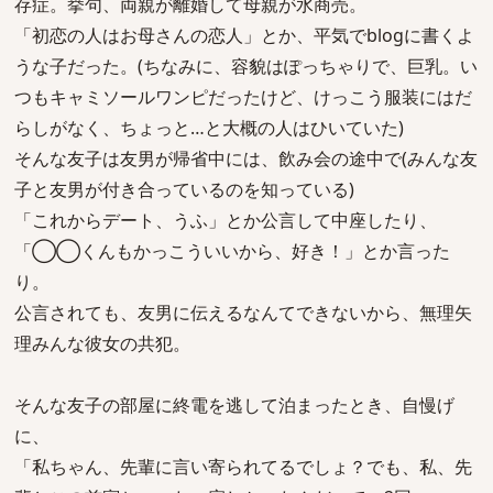
存症。挙句、両親が離婚して母親が水商売。
「初恋の人はお母さんの恋人」とか、平気でblogに書くよ
うな子だった。(ちなみに、容貌はぽっちゃりで、巨乳。い
つもキャミソールワンピだったけど、けっこう服装にはだ
らしがなく、ちょっと…と大概の人はひいていた)
そんな友子は友男が帰省中には、飲み会の途中で(みんな友
子と友男が付き合っているのを知っている)
「これからデート、うふ」とか公言して中座したり、
「◯◯くんもかっこういいから、好き！」とか言った
り。
公言されても、友男に伝えるなんてできないから、無理矢
理みんな彼女の共犯。
そんな友子の部屋に終電を逃して泊まったとき、自慢げ
に、
「私ちゃん、先輩に言い寄られてるでしょ？でも、私、先