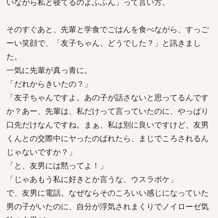
いながら私と寝てるのよふふん」って言い方。
そのすぐあと、先輩と学食でごはんを食べながら、すっご
ーい笑顔で、「友子ちゃん、どうでした？」と訊きまし
た。
一気に先輩が真っ青に。
「だれからきいたの？」
「友子ちゃんですよ。あの子が話さないと思ってるんです
か？あー、先輩は、私だけって言っていたのに、やっぱり
口先だけなんですね。まぁ、私は別に良いですけど、友男
くんとの交際中にヤったのばれたら、まじでころされるん
じゃないですか？」
「と、友男には黙ってよ！」
「じゃあもう私に好きとか言うな、ウスラボケ」
で、友男に電話。なぜならそのころいい感じになっていた
男の子がいたのに、自分が浮気されまくりでノイローゼ気