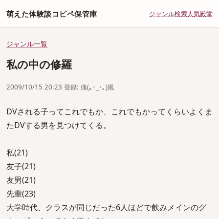
萌えた体験談コピペ保管庫
ジャンル
検索
人気
殿堂
ジャンル一覧
私の中の修羅
2009/10/15 20:23 登録: 痛(｡･_･｡)風
DVされる子ってこれでもか、これでもかってくらいよくま
たDVする男を見つけてくる。
私(21)
友子(21)
友男(21)
先輩(23)
大学時代、クラスが同じだった6人ほどで飲みメインのグ