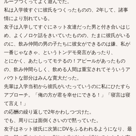
ループつくってよく遊んでた。
私は入学後すぐに彼氏をつくったものの、2年して、諸事
情により別れている。
友子は入学してすぐにネット友達だった男と付き合いはじ
め、よくノロケ話をきいていたものの、たまに彼氏がいる
のに、飲み仲間の男の子たちに彼女ができるのは嫌、私が
一番じゃなきゃ、というトンデモ発言があったり、
とにかく、あたしってモテるの！アピールがあったもの
の、飲み仲間らしく、飲める人間は重宝されてそういうア
バウトな部分はみんな寛大だった。
先輩は入学当初から彼氏がいたっていうのに私にひたすら
アプローチ。「俺の方が君を幸せにできる！」「寝言は寝
て言え！」
の応酬の繰り返しで2年かわしつづけた。
でも、周りには面倒くさいので黙っていた。
友子はネット彼氏に次第にDVをふるわれるようになり、最