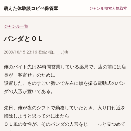
萌えた体験談コピペ保管庫
ジャンル
検索
人気
殿堂
ジャンル一覧
パンダとＯＬ
2009/10/15 23:16 登録: 桜(｡･_･｡)桃
俺のバイト先は24時間営業している薬局で、店の前には店
長が「客寄せ」のために
設置した、ものすごい勢いで左右に旗を振る電動式のパン
ダの人形が置いてある。
先日、俺が夜のシフトで勤務していたとき、入り口付近を
掃除しようと思って外に出たら
ＯＬ風の女性が、そのパンダの人形をじーーっと見つめて