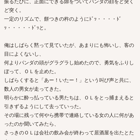
振るたびに、正面にできる隙をついてパンダの顔をど突く
ど突く。
一定のリズムで、餅つきの杵のようにﾄﾞｯ・・・・ﾄﾞ
ｯ・・・・・ﾄﾞｯと。
俺はしばらく黙って見ていたが、あまりにも怖いし、客の
目によくないし、
何よりパンダの頭がグラグラし始めたので、勇気をふりし
ぼって、ＯＬを止めた。
しばらくすると「あー！いたー！」という叫び声と共に、
数人の男女が走ってきた。
明らかに酔っ払っている男たちは、ＯＬをとっ捕まえると
引きずるようにして去っていった。
その場に残って何やら携帯で連絡している女の人に何があ
ったのか聞いてみたら、
さっきのＯＬは会社の飲み会が終わって居酒屋を出たとた