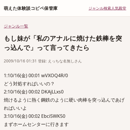
萌えた体験談コピペ保管庫
ジャンル
検索
人気
殿堂
ジャンル一覧
もし妹が「私のアナルに焼けた鉄棒を突
っ込んで」って言ってきたら
2009/10/16 01:31 登録: えっちな名無しさん
1:10/16(金) 00:01 wVXOQ4R/0
どう対処すればいいの？
2:10/16(金) 00:02 DKAjLLxs0
焼けるように熱く鋼鉄のように硬い肉棒を突っ込んであげ
ればいいよ
3:10/16(金) 00:02 Ebci5WK50
まずホームセンターに行きます