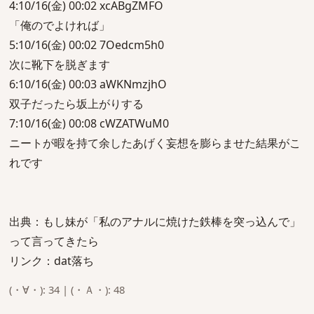
4:10/16(金) 00:02 xcABgZMFO
「俺のでよければ」
5:10/16(金) 00:02 7Oedcm5h0
次に靴下を脱ぎます
6:10/16(金) 00:03 aWKNmzjhO
双子だったら坂上がりする
7:10/16(金) 00:08 cWZATWuM0
ニートが暇を持て余したあげく妄想を膨らませた結果がこ
れです
出典：もし妹が「私のアナルに焼けた鉄棒を突っ込んで」
って言ってきたら
リンク：dat落ち
(・∀・): 34 | (・Ａ・): 48