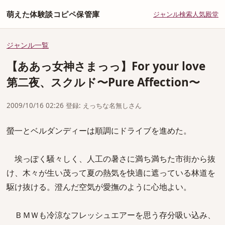
萌えた体験談コピペ保管庫
ジャンル
検索
人気
殿堂
ジャンル一覧
【ああっ女神さまっっ】For your love
第二夜、スクルド〜Pure Affection〜
2009/10/16 02:26 登録: えっちな名無しさん
螢一とベルダンディーは順調にドライブを進めた。
埃っぽく騒々しく、人工の暑さに満ち満ちた市街から抜
け、木々が生い茂って夏の熱気を快適に遮っている林道を
駆け抜ける。澄んだ空気が愛撫のように心地よい。
ＢＭＷも冷涼なフレッシュエアーを思う存分吸い込み、