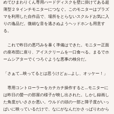
めてひまわりくん専用ハードディスクを壁に掛けてある超
薄型２９インチモニターにつなぐ。このモニターはプラズ
マを利用した自作品で、場所をとらないスクルドお気に入
りの逸品だ。微細な音を逃さぬようヘッドホンも用意す
る。
これで昨日の悪巧みを暴く準備はできた。モニター正面
の座布団に座り、アイスクリームを一口食べる。まるでホ
ームシアターでくつろぐような悪事の検分だ。
「さぁて…映ってるとは思うけどぉ…よし、オッケー！」
専用コントローラーをカチカチ操作すると…モニターに
は昨日の螢一の部屋の様子が映し出された。しかし録画し
た角度がいささか悪い。ウルドの頭の一部と障子度がいっ
ぱいに映っているだけで、なにがなんだかさっぱりわから