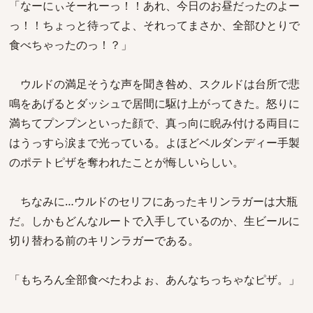
「なーにぃそーれーっ！！あれ、今日のお昼だったのよー
っ！！ちょっと待ってよ、それってまさか、全部ひとりで
食べちゃったのっ！？」
ウルドの満足そうな声を聞き咎め、スクルドは台所で悲
鳴をあげるとダッシュで居間に駆け上がってきた。怒りに
満ちてプンプンといった顔で、真っ向に睨み付ける両目に
はうっすら涙まで光っている。よほどベルダンディー手製
のポテトピザを奪われたことが悔しいらしい。
ちなみに…ウルドのセリフにあったキリンラガーは大瓶
だ。しかもどんなルートで入手しているのか、生ビールに
切り替わる前のキリンラガーである。
「もちろん全部食べたわよぉ、あんなちっちゃなピザ。」