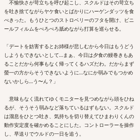
不愉快さが苛立ちを呼び起こし、スクルドはその苛立ち
を吐き捨てながらヤケ食いとばかりにハーゲンダッツを食
べきった。もうひとつのストロベリーのフタを開け、ビニ
ールフィルムをぺろぺろ舐めながら打算を巡らせる。
「デートを妨害するとお姉様が悲しむから今日はもうどう
しようもできないとして…まぁ、今日は夕食の鰻巻きもあ
ることだから何事もなく帰ってくるハズだわ。だからまず
螢一の方からそうできないように…なにか弱みでもつかめ
ないかしら…う〜ん？」
意味もなく流れてゆくモニターを見つめながら頭をひね
るが、そうそう弱みなど落ちているはずもない。スクルド
は溜息をひとつ吐き、気持ちを切り替えてひまわりくんの
動作安定度を確かめることにした。コントローラーを操作
し、早送りでウルドの一日を追う。