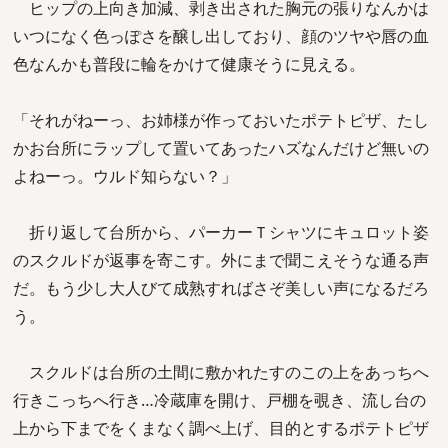
ヒップの上向き加減、剥き出された胸元の張りなんかは
いつになく色っぽさを醸し出しており、顔のツヤや唇の血
色なんかも普段に輪をかけて健康そうに見える。
「それがねーっ、お姉様が作っておいたポテトピザ、たし
かお台所にラップして置いてあったハズなんだけど無いの
よねーっ。ウルド知らない？」
折り返して台所から、パーカーＴシャツにキュロット姿
のスクルドが返事を寄こす。外にまで聞こえそうな通る声
だ。もう少し大人びて成熟すればさぞ美しい声になるだろ
う。
スクルドは台所の土間に敷かれたすのこの上をあっちへ
行きこっちへ行き…冷蔵庫を開け、戸棚を覗き、流し台の
上から下までをくまなく調べ上げ、目的とするポテトピザ