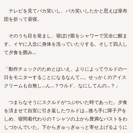
テレビを見てバカ笑いし、バカ笑いしたかと思えば座布
団を折って昼寝。
そのうち目を覚まし、寝ぼけ眼をシャワーで完全に醒ま
す。イヤに入念に身体を洗っていたりする。そして四人し
て夕食を囲み…
「動作チェックのためとはいえ、よりによってウルドの一
日をモニターすることになるなんて…。せっかくのアイス
クリームも台無し…ん…？ウルド、なにしてんの…？」
つまらなそうにスクルドがつぶやいた時であった。夕食
を済ませて自室に引き返したウルドは…後ろ手に障子戸を
しめ、寝間着代わりのＴシャツの上から豊満なバストをわ
しづかんでいた。下からぎゅっぎゅっと寄せ上げるように