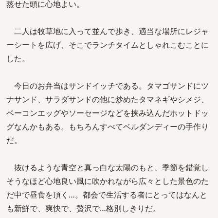
蒸せた頭に心地よい。
二人は牧草地に入って並んで歩き、適当な場所にレジャ
ーシートを広げ、そこでランチタイムとしゃれこむことに
した。
今日のお弁当はサンドイッチである。タマゴサンドにツ
ナサンド、サラダサンドの他に炒めたタマネギやシメジ、
ベーコンエッグやソーセージなどを挟み込んだホットドッ
グなんかもある。もちろんすべてベルダンディーの手作り
だ。
抜けるような青空と真っ白な太陽のもと、季節を錯覚し
そうなほど心地良い風に吹かれながら広々とした景色のた
だ中で昼食を頂く…。都会で生活する者にとってはなんと
も新鮮で、爽快で、贅沢で…格別しきりだ。