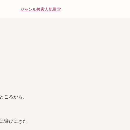
ジャンル
検索
人気
殿堂
ところから、
に遊びにきた