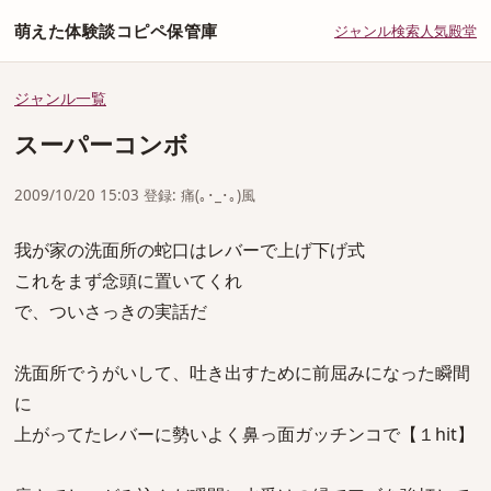
萌えた体験談コピペ保管庫
ジャンル
検索
人気
殿堂
ジャンル一覧
スーパーコンボ
2009/10/20 15:03 登録: 痛(｡･_･｡)風
我が家の洗面所の蛇口はレバーで上げ下げ式
これをまず念頭に置いてくれ
で、ついさっきの実話だ
洗面所でうがいして、吐き出すために前屈みになった瞬間
に
上がってたレバーに勢いよく鼻っ面ガッチンコで【１hit】