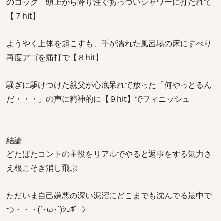
のコック 頭上から降り注ぐあっついシャワーに打たれて
【７hit】
ようやく上体を起こすも、手が濡れた風呂場の床にすべり
再度アゴを痛打で【８hit】
騒ぎに駆けつけた親父が心底呆れて放った「何やっとるん
だ・・・」の声に精神的に【９hit】でフィニッシュ
結論
どたばたコントの主役をリアルでやると返事をする気力さ
え根こそぎ消し飛ぶ
ただいま自己嫌悪の深い泥沼にどこまでも沈んでる最中で
つ・・・(´･ω･`)ｼｮﾎﾞｰﾝ