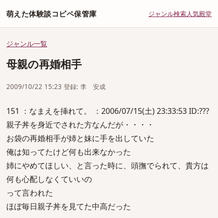
萌えた体験談コピペ保管庫
ジャンル
検索
人気
殿堂
ジャンル一覧
母親の再婚相手
2009/10/22 15:23 登録: 李 安成
151 ：なまえを挿れて。 ：2006/07/15(土) 23:33:53 ID:???
親子丼を身近でされた方なんだが・・・・
お袋の再婚相手が姉と妹に手を出していた
俺は知ってたけど何も出来なかった
姉にやめてほしい、と言った時に、頭撫でられて、貴方は
何も心配しなくていいの
って言われた
ほぼ毎日親子丼を見てた中高だった