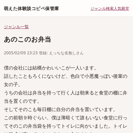
萌えた体験談コピペ保管庫
ジャンル
検索
人気
殿堂
ジャンル一覧
あのこのお弁当
2005/02/09 23:23 登録: えっちな名無しさん
僕の会社には結構かわいいこが一人います。
話したこともろくにないけど、色白で小悪魔っぽい後輩の
女の子。
うちの会社は弁当を持って行く人は朝来ると食堂の棚に弁
当を置くのです。
そしてそのこも毎日棚に自分の弁当を置いています。
この前朝９時ぐらい、僕は薄暗くて誰もいない食堂に行っ
てそのこの弁当袋を持ってトイレに向かいました。トイレ