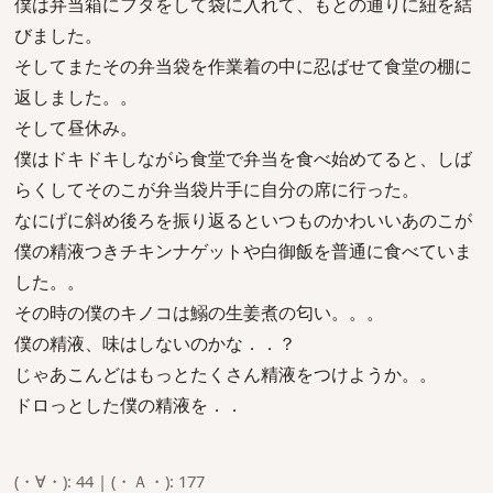
僕は弁当箱にフタをして袋に入れて、もとの通りに紐を結
びました。
そしてまたその弁当袋を作業着の中に忍ばせて食堂の棚に
返しました。。
そして昼休み。
僕はドキドキしながら食堂で弁当を食べ始めてると、しば
らくしてそのこが弁当袋片手に自分の席に行った。
なにげに斜め後ろを振り返るといつものかわいいあのこが
僕の精液つきチキンナゲットや白御飯を普通に食べていま
した。。
その時の僕のキノコは鰯の生姜煮の匂い。。。
僕の精液、味はしないのかな．．？
じゃあこんどはもっとたくさん精液をつけようか。。
ドロっとした僕の精液を．．
(・∀・): 44 | (・Ａ・): 177