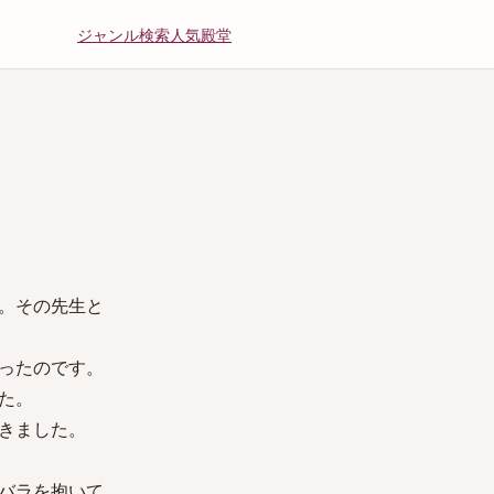
ジャンル
検索
人気
殿堂
。その先生と
ったのです。
た。
きました。
バラを抱いて