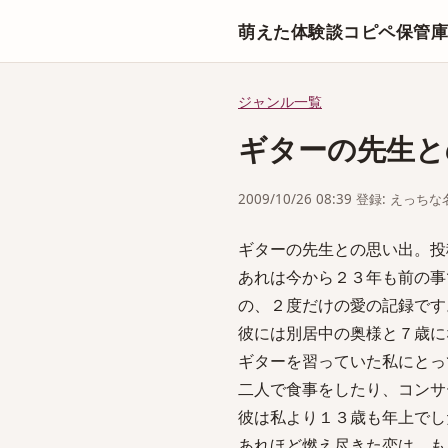
萌えた体験談コピペ保管
ジャンル一覧
ギターの先生と
2009/10/26 08:39 登録: えっ
ギターの先生との思い出。投
あれは今から２３年も前の事
の、２度だけの愛の記録です
彼には別居中の奥様と７歳に
ギターを習っていた私にとっ
二人で食事をしたり、コンサ
彼は私より１３歳も年上でし
あれほど燃え尽きた恋は、も