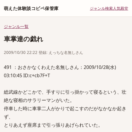
萌えた体験談コピペ保管庫
ジャンル
検索
人気
殿堂
ジャンル一覧
車掌達の戯れ
2009/10/30 22:22 登録: えっちな名無しさん
491 ：おさかなくわえた名無しさん：2009/10/28(水)
03:10:45 ID:c+cb7F+T
総武線かどこかで、手すりに引っ掛かって寝るという、壮
絶な寝相のサラリーマンがいた。
停車した時に車掌二人がかりで起こすのだがなかなか起き
ず、
とりあえず座席まで引っ張りあげられていた。