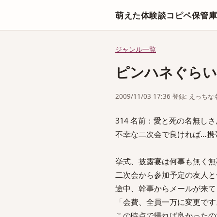
萌えた体験談コピペ保管
ジャンル一覧
ピンハネぐらい
2009/11/03 17:36 登録: えっ
314 名前：愛と死の名無しさん[sag
不幸な二次会で良ければ…携
挙式、披露宴は何事も無く無
二次会から参加予定の友人と
途中、幹事からメールが来て
「会費、全員一万に変更です
この時点で帰れば良かったの