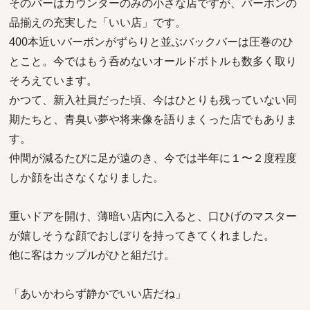
そのバーはカウンターのみの小さな店ですが、バーボンの
品揃えの充実した「いい店」です。
400本近いバーボンがずらりと並ぶバックバーは圧巻のひ
とこと。今ではもう呑めないオールドボトルも数多く取り
そろえています。
かつて、新入社員だった頃、今はひとりも残っていない同
期たちと、青臭い夢や将来像を語りまくった店でもありま
す。
仲間が減るたびに足が遠のき、今では半年に１〜２度程度
しか顔を出さなくなりました。
重いドアを開け、薄暗い店内に入ると、口ひげのマスター
が嬉しそうな顔でおしぼりを持ってきてくれました。
他に客はカップルがひと組だけ。
「あいかわらず静かでいい店だね」