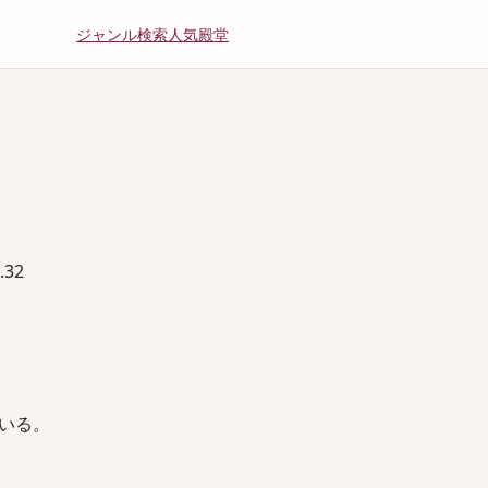
ジャンル
検索
人気
殿堂
32
いる。