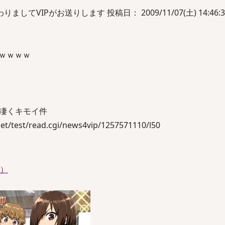
してVIPがお送りします 投稿日： 2009/11/07(土) 14:46:39
マｗｗｗｗ
凄くキモイ件
t/test/read.cgi/news4vip/1257571110/l50
件）