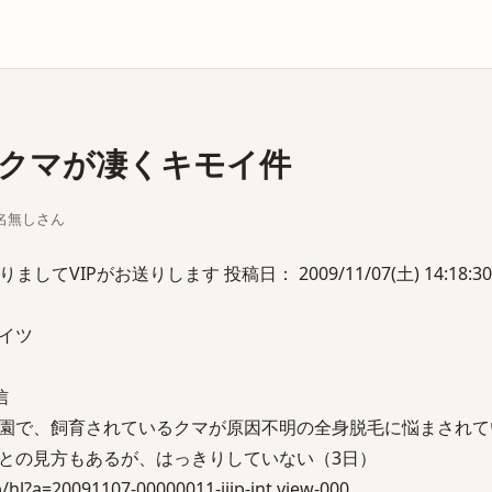
庫
クマが凄くキモイ件
ちな名無しさん
てVIPがお送りします 投稿日： 2009/11/07(土) 14:18:30.
イツ
信
園で、飼育されているクマが原因不明の全身脱毛に悩まされて
との見方もあるが、はっきりしていない（3日）
p/hl?a=20091107-00000011-jijp-int.view-000