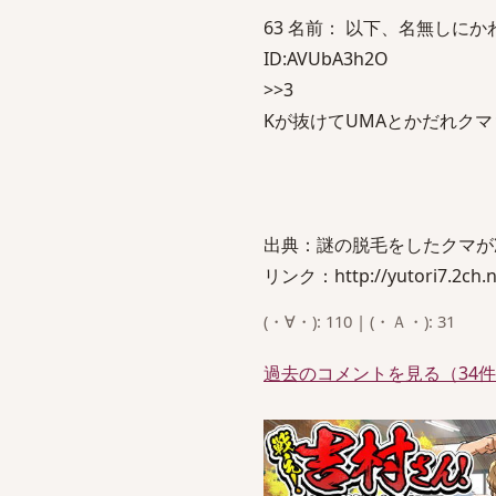
63 名前： 以下、名無しにかわりま
ID:AVUbA3h2O
>>3
Kが抜けてUMAとかだれク
出典：謎の脱毛をしたクマが
リンク：http://yutori7.2ch.ne
(・∀・): 110 | (・Ａ・): 31
過去のコメントを見る（34