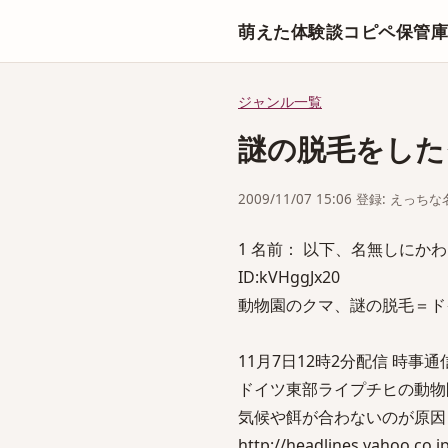
萌えた体験談コピペ保管
ジャンル一覧
謎の脱毛をした
2009/11/07 15:06 登録: えっ
1 名前： 以下、名無しにかわりまし
ID:kVHggJx20
動物園のクマ、謎の脱毛＝ド
11月7日12時2分配信 時事通
ドイツ東部ライプチヒの動物
気候や餌が合わないのが原因
http://headlines.yahoo.co.j