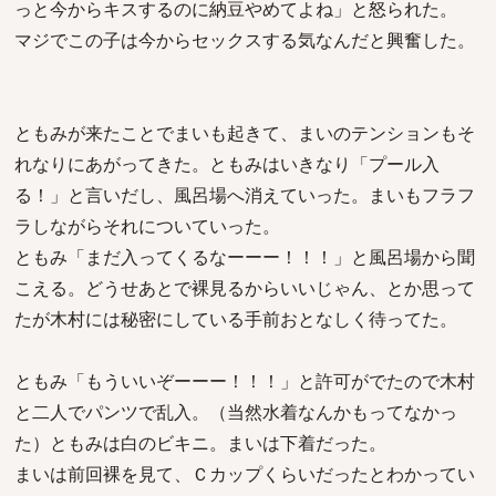
っと今からキスするのに納豆やめてよね」と怒られた。
マジでこの子は今からセックスする気なんだと興奮した。
ともみが来たことでまいも起きて、まいのテンションもそ
れなりにあがってきた。ともみはいきなり「プール入
る！」と言いだし、風呂場へ消えていった。まいもフラフ
ラしながらそれについていった。
ともみ「まだ入ってくるなーーー！！！」と風呂場から聞
こえる。どうせあとで裸見るからいいじゃん、とか思って
たが木村には秘密にしている手前おとなしく待ってた。
ともみ「もういいぞーーー！！！」と許可がでたので木村
と二人でパンツで乱入。（当然水着なんかもってなかっ
た）ともみは白のビキニ。まいは下着だった。
まいは前回裸を見て、Ｃカップくらいだったとわかってい