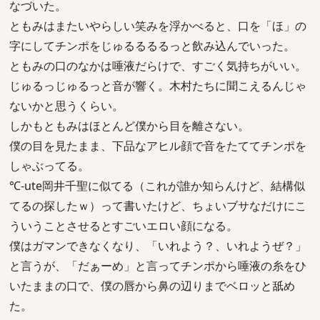
なづいた。
ともみはまたいやらしい笑みを浮かべると、口を「ほ」の
字にしてチンポをじゅるるるるっと飲み込んでいった。
ともみの口のなかは唾液だらけで、すごく気持ちがいい。
じゅるっじゅるっと音が響く。木村たちに聞こえるんじゃ
ないかと思うくらい。
しかもともみはほとんど僕から目を離さない。
僕の目を見たまま、下品なアヒル顔で音をたててチンポを
しゃぶってる。
℃-ute岡井千聖に似てる（これが誰か知らんけど、結構似
てるの探したｗ）って書いたけど、ちょいブサなだけにこ
ういうことさせるとすごいエロい顔になる。
僕はガマンできなくなり、「いれよう？、いれようぜ？」
と言うが、「だぁーめ」と言ってチンポから唾液の糸をひ
いたままの口で、僕の唇から鼻の辺りまでベロッと舐め
た。