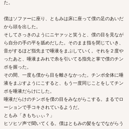
た。
僕はソファーに座り、ともみは床に座って僕の足のあいだ
から頭を出した。
そしてさっきのようにニヤァッと笑うと、僕の目を見なが
ら自分の手の平を舐めだした。そのまま指を閉じていき、
音がするほど指先まで唾液をまぶしていく。それを２度や
ったあと、唾液まみれで糸を引いてる指先と掌で僕のチン
ポを握った。
その間、一度も僕から目を離さなかった。チンポ全体に唾
液をまぶすようにこすると、もう一度同じことをしてチン
ポを唾液だらけにした。
唾液だらけのチンポを僕の目をみながらこする。まるでロ
ーションで手コキされているようだ。
ともみ「きもちぃぃ？」
ヒソヒソ声で聞いてくる。僕はともみの髪をなでながらう