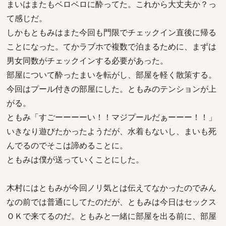
まいはまたもベロベロに酔ってた。これから大丈夫か？っ
て感じだ。
しかもともみはまた今回も門限でチェックイン直後に帰る
ことになった。てかラブホで複数で泊まるために、まずは
男女同数がチェックインする必要があった。
部屋について酔ったまいを転がし、部屋を軽く散策する。
今回はプール付きの部屋にした。ともみのテンションが上
がる。
ともみ「すごーーーーい！！マジプールだぁーーー！！」
いきなり遊びたかったようだが、水着もないし、まいも死
んでるのでそこは諦めることに。
ともみは僕が送っていくことにした。
木村にはともみが今回ノリ気とは伝えてなかったのでみん
なの前では普通にしてたのだが、ともみは今日はセックス
ＯＫで来てるのだ。ともみと一緒に部屋を出る前に、部屋