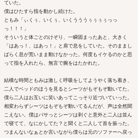
ていた。
僕はひたすら指を動かし続けた。
ともみ「ぃくぅ、いくぅ、いくうううぅぅぅぅっっ
っ！！！」
そういうと体ごとのけぞり、一瞬固まったあと、大きく
「はあっ！、はあっ！」と肩で息をしていた。そのままし
ばらく息が荒いまま動けなかった。何度もイケるのかと思
って指を入れたら、無言で腕をはたかれた。
結構な時間ともみは激しく呼吸をしてようやく落ち着き、
二人でベッドのほうを見るとシーツがもぞもぞ動いてた。
僕ら二人はお互いに笑いあってこっそり近づいていった。
相変わらずシーツはもぞもぞ動いてるんだが、声は全然聞
こえない。僕はバサっとシーツは剥ぐと意外と二人は並ん
で寝てて、なにかしてた？と聞くと二人して首を振った。
つまんないなぁとか言いながら僕らは元のソファーへ戻っ