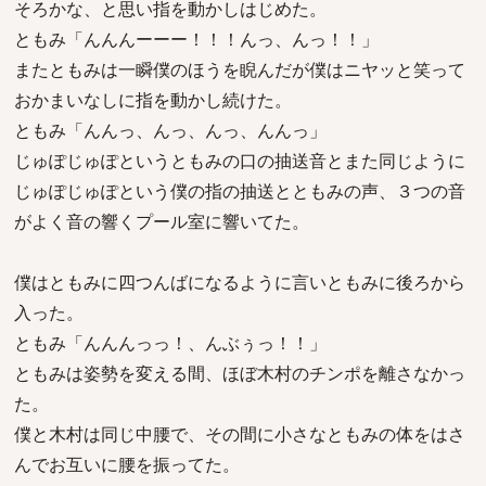
そろかな、と思い指を動かしはじめた。
ともみ「んんんーーー！！！んっ、んっ！！」
またともみは一瞬僕のほうを睨んだが僕はニヤッと笑って
おかまいなしに指を動かし続けた。
ともみ「んんっ、んっ、んっ、んんっ」
じゅぽじゅぽというともみの口の抽送音とまた同じように
じゅぽじゅぽという僕の指の抽送とともみの声、３つの音
がよく音の響くプール室に響いてた。
僕はともみに四つんばになるように言いともみに後ろから
入った。
ともみ「んんんっっ！、んぶぅっ！！」
ともみは姿勢を変える間、ほぼ木村のチンポを離さなかっ
た。
僕と木村は同じ中腰で、その間に小さなともみの体をはさ
んでお互いに腰を振ってた。