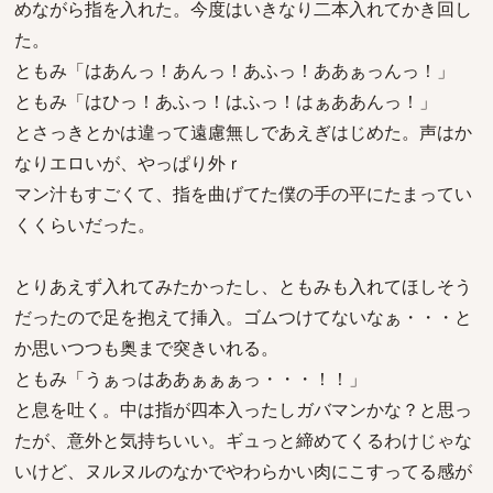
めながら指を入れた。今度はいきなり二本入れてかき回し
た。
ともみ「はあんっ！あんっ！あふっ！ああぁっんっ！」
ともみ「はひっ！あふっ！はふっ！はぁああんっ！」
とさっきとかは違って遠慮無しであえぎはじめた。声はか
なりエロいが、やっぱり外ｒ
マン汁もすごくて、指を曲げてた僕の手の平にたまってい
くくらいだった。
とりあえず入れてみたかったし、ともみも入れてほしそう
だったので足を抱えて挿入。ゴムつけてないなぁ・・・と
か思いつつも奥まで突きいれる。
ともみ「うぁっはああぁぁぁっ・・・！！」
と息を吐く。中は指が四本入ったしガバマンかな？と思っ
たが、意外と気持ちいい。ギュっと締めてくるわけじゃな
いけど、ヌルヌルのなかでやわらかい肉にこすってる感が