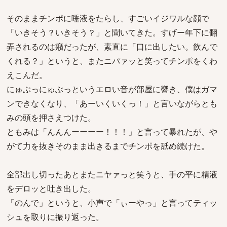
そのままチンポに唾液をたらし、すごいイジワルな顔で
「いきそう？いきそう？」と聞いてきた。すげー年下に翻
弄されるのは癪だったが、素直に「口に出したい。飲んで
くれる？」というと、またニパァッと笑ってチンポをくわ
えこんだ。
にゅぶっにゅぶっというエロい音が部屋に響き、僕はガマ
ンできなくなり、「あーいくいくっ！」と言いながらとも
みの頭を押さえつけた。
ともみは「んんんーーーー！！！」と言って暴れたが、や
がて力を抜きそのまま出きるまでチンポを舐め続けた。
全部出し切ったあとまたニヤァっと笑うと、手の平に精液
をデロッと吐き出した。
「のんで」というと、小声で「ぃーやっ」と言ってティッ
シュを取りに振り返った。