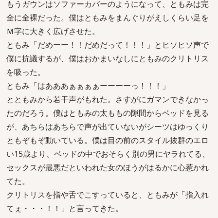
もうガウンはソファーカバーのようになって、ともみは完
全に全裸だった。僕はともみをまんぐりがえしくらい足を
Ｍ字に大きく広げさせた。
ともみ「だめーー！！だめだって！！！」とヒソヒソ声で
僕に抗議するが、僕はおかまいなしにともみのクリトリス
を吸った。
ともみ「はあああぁぁぁぁーーーーっ！！！」
とともみから若干声がもれた。さすがにガマンできなかっ
たのだろう。僕はともみの太ももの隙間からベッドを見る
が、あちらはあちらで声が出ていないがシーツはゆっくり
ともぞもぞ動いている。僕は目の前のスタイル抜群のエロ
い15歳より、ベッドの中でおそらく別の男にヤラれてる、
セックスが最悪だといわれた女のほうがはるかに心惹かれ
てた。
クリトリスを指や舌でこすっていると、ともみが「指入れ
てぇ・・・！！」と言ってきた。