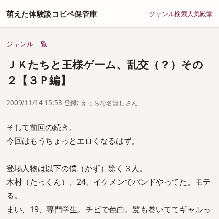
萌えた体験談コピペ保管庫
ジャンル
検索
人気
殿堂
ジャンル一覧
ＪＫたちと王様ゲーム、乱交（？）その
２【３Ｐ編】
2009/11/14 15:53 登録: えっちな名無しさん
そして前回の続き。
今回はもうちょっとエロくなるはず。
登場人物は以下の僕（かず）除く３人。
木村（たっくん）、24、イケメンでバンドやってた。モテ
る。
まい、19、専門学生。チビで色白。髪も巻いててギャルっ