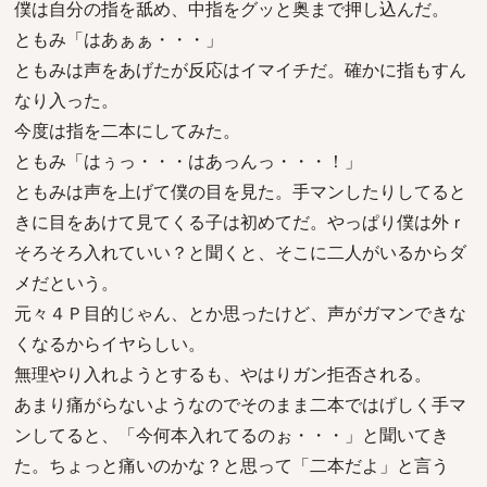
僕は自分の指を舐め、中指をグッと奥まで押し込んだ。
ともみ「はあぁぁ・・・」
ともみは声をあげたが反応はイマイチだ。確かに指もすん
なり入った。
今度は指を二本にしてみた。
ともみ「はぅっ・・・はあっんっ・・・！」
ともみは声を上げて僕の目を見た。手マンしたりしてると
きに目をあけて見てくる子は初めてだ。やっぱり僕は外ｒ
そろそろ入れていい？と聞くと、そこに二人がいるからダ
メだという。
元々４Ｐ目的じゃん、とか思ったけど、声がガマンできな
くなるからイヤらしい。
無理やり入れようとするも、やはりガン拒否される。
あまり痛がらないようなのでそのまま二本ではげしく手マ
ンしてると、「今何本入れてるのぉ・・・」と聞いてき
た。ちょっと痛いのかな？と思って「二本だよ」と言う