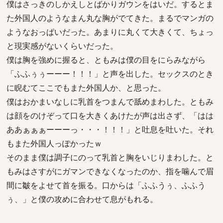
僕はさっきのしかえしとばかりガウンをはいだ。するとま
た外国人のようなまん丸な胸がでてきた。まるでマンガの
ようなおっぱいだった。あまりに丸くて大きくて、ちょっ
と現実感がないくらいだった。
僕は胸を強めに握ると、ともみは僕の目をにらみながら
「ふふぅぅーーー！！！」と声を出した。セックスのとき
に睨むてここでもまた外国人か、と思った。
僕はおかまいなしに乳首をつまんで舐めまわした。ともみ
は顔をのけぞって口を大きくあけたが声は出さず、「はは
ああぁぁぁーーーっ・・・！！！」と吐息を吐いた。それ
もまた外国人っぽかったｗ
そのまま僕は調子にのって乳首と胸をいじりまわした。と
もみはさすがにガマンできなくなったのか、指を噛んで眉
間に皺をよせて首を振る。口からは「ふふうぅ、ふふう
ぅ、」と僕の攻めに合わせて息がもれる。