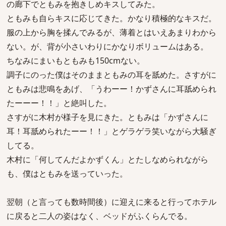
の廊下でともみを抱きしめキスしてみた。
ともみも自らキスに応じてきた。かなり積極的なキスだ。
服の上から胸を揉んでみるが、薄着とはいえあまりわから
ない。が、背が小さいわりにかなりボリュームはある。
ちなみにまいもともみも150cmない。
調子にのった僕はそのままともみの耳を舐めた。さすがに
ともみは悲鳴をあげ、「うわーー！かずさんに耳舐められ
たーーー！！」と絶叫した。
さすがに木村が様子を見にきた。ともみは「かずさんに
耳！耳舐められたーー！！」とゲラゲラ笑いながら大騒ぎ
してる。
木村に「何してんだよかずくん」とたしなめられながら
も、僕はともみを送っていった。
翌朝（と言っても数時間後）に迎えに来ると行ってホテル
に戻ると二人の姿はなく、ベッドがふくらんでる。