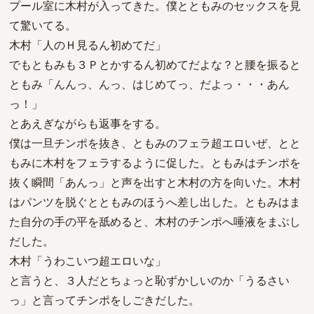
プール室に木村が入ってきた。僕とともみのセックスを見
て驚いてる。
木村「人のＨ見るん初めてだ」
でもともみも３Ｐとかするん初めてだよな？と腰を振ると
ともみ「んんっ、んっ、はじめてっ、だよっ・・・あん
っ！」
とあえぎながらも返事をする。
僕は一旦チンポを抜き、ともみのフェラ超エロいぜ、とと
もみに木村をフェラするように促した。ともみはチンポを
抜く瞬間「あんっ」と声を出すと木村の方を向いた。木村
はパンツを脱ぐとともみのほうへ差し出した。ともみはま
た自分の手の平を舐めると、木村のチンポへ唾液をまぶし
だした。
木村「うわこいつ超エロいな」
と言うと、３人だとちょっと恥ずかしいのか「うるさい
っ」と言ってチンポをしごきだした。