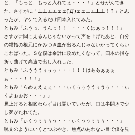
と、「もっと、もっと入れてぇ・・・！」とせがんでき
た。さすがに「工工エエェェ(´Д`)ェェエエ工工！？」と思
ったが、ヤケで入るだけ四本入れてみた。
ともみ「ふうっ、うんっ！！！・・・くはぁっ！！！」
さすがに聞こえるんじゃないかって声を上げたあと、自分
の親指の根元にかみつき血が出るんじゃないかってくらい
こわばった。Ｓな僕は余計に攻めたくなって、四本の指を
折り曲げて高速で出し入れした。
ともみ「ふうううぅぅぅ・・・！！！はああぁぁぁ
ぁ・・・！！！」
ともみ「らめぇえぇぇ・・・ぃくぅぅううぅうぅ・・・ぃ
くよぉぉお・・・」」
見上げると相変わらず目は開いていたが、口は半開きで少
し涎がたれてた。
ともみ「ぃくうぅぅぅう・・・ぃくううぅぅぅ・・・」
呪文のようにいくとつぶやき、焦点のあわない目で僕を見