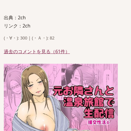
出典：2ch
リンク：2ch
(・∀・): 300 | (・Ａ・): 82
過去のコメントを見る（61件）