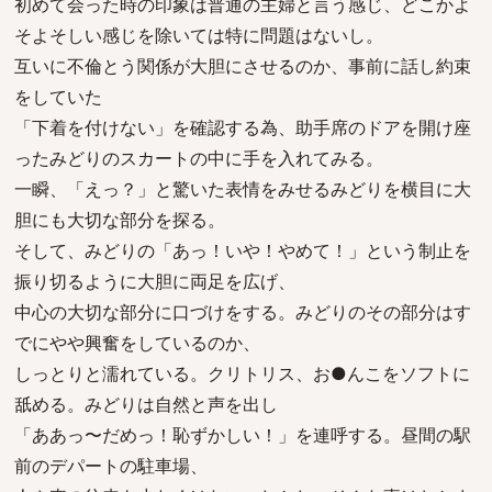
初めて会った時の印象は普通の主婦と言う感じ、どこかよ
そよそしい感じを除いては特に問題はないし。
互いに不倫とう関係が大胆にさせるのか、事前に話し約束
をしていた
「下着を付けない」を確認する為、助手席のドアを開け座
ったみどりのスカートの中に手を入れてみる。
一瞬、「えっ？」と驚いた表情をみせるみどりを横目に大
胆にも大切な部分を探る。
そして、みどりの「あっ！いや！やめて！」という制止を
振り切るように大胆に両足を広げ、
中心の大切な部分に口づけをする。みどりのその部分はす
でにやや興奮をしているのか、
しっとりと濡れている。クリトリス、お●んこをソフトに
舐める。みどりは自然と声を出し
「ああっ〜だめっ！恥ずかしい！」を連呼する。昼間の駅
前のデパートの駐車場、