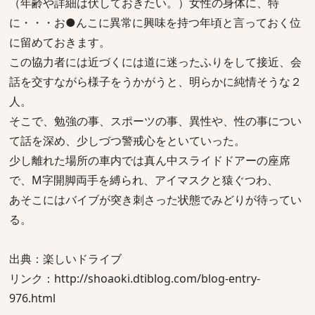
（年齢や詳細は伏しておきたい。）女性の身体に、特
に・・・お●んこに異常に興味を持つ年頃と言っておく位
に留めておきます。
この協力者には近づくには道に迷ったふりをして接近、会
話を交すながら様子をうかがうと、明らかに純情そうな２
人。
そこで、勉強の事、スポーツの事、異性や、性の事につい
て話を深め、少しづつ警戒心をといていった。
少し離れた場所の車内では真ん中スライドドアーの座席
で、M字開脚両手を縛られ、アイマスクと猿ぐつわ、
あそこにはバイブが突き刺さった状態でみどりが待ってい
る。
出典：楽しいドライブ
リンク：http://shoaoki.dtiblog.com/blog-entry-
976.html