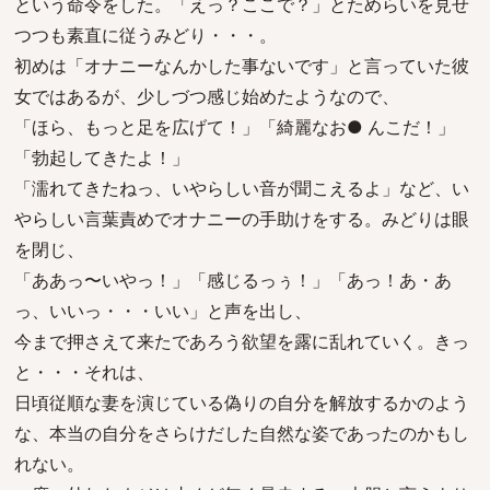
という命令をした。「えっ？ここで？」とためらいを見せ
つつも素直に従うみどり・・・。
初めは「オナニーなんかした事ないです」と言っていた彼
女ではあるが、少しづつ感じ始めたようなので、
「ほら、もっと足を広げて！」「綺麗なお● んこだ！」
「勃起してきたよ！」
「濡れてきたねっ、いやらしい音が聞こえるよ」など、い
やらしい言葉責めでオナニーの手助けをする。みどりは眼
を閉じ、
「ああっ〜いやっ！」「感じるっぅ！」「あっ！あ・あ
っ、いいっ・・・いい」と声を出し、
今まで押さえて来たであろう欲望を露に乱れていく。きっ
と・・・それは、
日頃従順な妻を演じている偽りの自分を解放するかのよう
な、本当の自分をさらけだした自然な姿であったのかもし
れない。