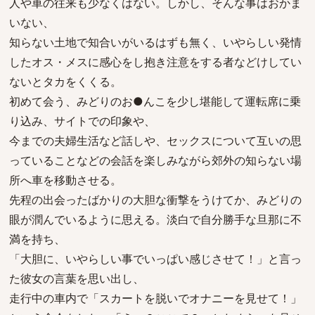
人や車の往来も少なくはない。しかし、そんな事はおかま
いない、
知らない土地で知合いがいるはずも無く、いやらしい発情
したオス・メスに感心をし抱き注意をする者などけしてい
ないとタカをくくる。
初めて会う、みどりのお●んこを少し堪能して運転席に乗
り込み、サイトでの印象や、
今までの夫婦生活など話しや、セックスについて互いの思
っていることなどの会話を楽しみながら郊外の知らない場
所へ車を移動させる。
先程の出会ったばかりの大胆な衝撃をうけてか、みどりの
眼が潤んでいるように思える。淡白で自分勝手な旦那に不
満を持ち、
「大胆に、いやらしい事でいっぱい感じさせて！」と言っ
た彼女の言葉を思い出し、
走行中の車内で「スカートを脱いでオナニーを見せて！」