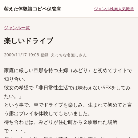
萌えた体験談コピペ保管庫
ジャンル
検索
人気
殿堂
ジャンル一覧
楽しいドライブ
2009/11/17 19:08 登録: えっちな名無しさん
家庭に厳しい旦那を持つ主婦（みどり）と初めてサイトで
知り合い、
彼女の希望で「非日常性生活では味わえないSEXをしてみ
たい。」
という事で、車でドライブを楽しみ、生まれて初めてと言
う露出プレイを体験してもらいました。
待ち合わせは、みどりが住む町から２駅離れた場所
で・・・。