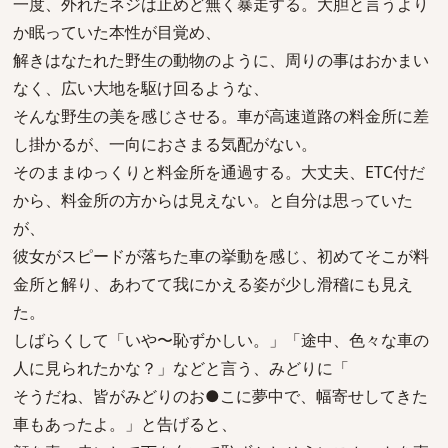
一度、外れたネジは止めど無く暴走する。大胆と言うより
か眠っていた本性が目覚め、
解きはなたれた野生の動物のように、周りの事はおかまい
なく、広い大地を駆け回るような、
そんな野生の美を感じさせる。車が高速道路の料金所に差
し掛かるが、一向におさまる気配がない。
そのままゆっくりと料金所を通過する。大丈夫、ETC付だ
から、料金所の方からは見えない。と自分は思っていた
が、
彼女がスピードが落ちた車の挙動を感じ、初めてそこが料
金所と解り、あわてて我にかえる姿が少し滑稽にも見え
た。
しばらくして「いや〜恥ずかしい。」「途中、色々な車の
人に見られたかな？」などと言う、みどりに「
そうだね、皆がみどりのお●こに夢中で、幅寄せしてきた
車もあったよ。」と告げると、