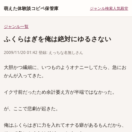
萌えた体験談コピペ保管庫
ジャンル
検索
人気
殿堂
ジャンル一覧
ふくらはぎを俺は絶対にゆるさない
2009/11/20 01:42 登録: えっちな名無しさん
大胆かつ繊細に、いつものようオナニーしてたら、急にお
かんが入ってきた。
イク寸前だったため余計萎え方が半端ではなかった。
が、ここで悲劇が起きた。
俺はふくらはぎに力を入れてオナる癖があるもんだから、